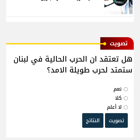
ﺗﺼﻮﻳﺖ
هل تعتقد ان الحرب الحالية في لبنان
ستمتد لحرب طويلة الامد؟
نعم
كلا
لا أعلم
تصويت
النتائج