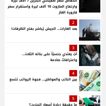
انخفاض سعر صفيحتي البنزين 7 آلاف ليرة
وارتفاع المازوت 10 آلاف ليرة واستقرار سعر
قارورة الغاز
2
بعد الغارات... الجيش يُباشر بفتح الطّرقات!
3
أبٌ يعتدي جنسيّاً على بناته الثلاث…
واعترافاتٌ صادمة
4
بين النائب والمواطن... فجوة الرواتب تتسع
5
ما حقيقة زيادة أسعار البنزين؟