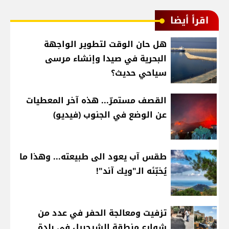
اقرأ أيضا
هل حان الوقت لتطوير الواجهة
البحرية في صيدا وإنشاء مرسى
سياحي حديث؟
القصف مستمرّ... هذه آخر المعطيات
عن الوضع في الجنوب (فيديو)
طقس آب يعود الى طبيعته... وهذا ما
يُخبّئه الـ"ويك آند"!
تزفيت ومعالجة الحفر في عدد من
شوارع منطقة الشرحبيل في بلدة