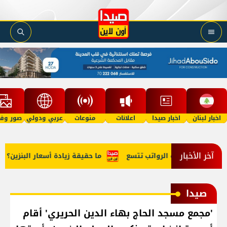
اخبار لبنان
اخبار صيدا
اعلانات
منوعات
عربي ودولي
صور وفي
آخر الأخبار
وة الرواتب تتسع
ما حقيقة زيادة أسعار البنزين؟
أبٌ يعتدي ج
صيدا
'مجمع مسجد الحاج بهاء الدين الحريري' أقام