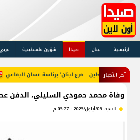
الرئيسية
لبنان
صيدا
شؤون فلسطينية
عربي
 عمال فلسطين – فرع لبنان' برئاسة غسان البقاعي
بال
آخر الأخبار
وفاة محمد حمودي السليلي، الدفن عصر يوم ال
السبت 06/أيلول/2025 - 05:27 م