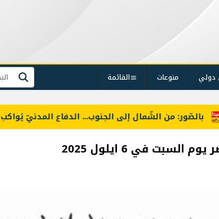
 دولي
منوعات
القائمة
بحث
صّور: من الشّمال إلى الجنوب... الدفاع المدنيّ يُواكب تنظ
سبت في 6 ايلول 2025