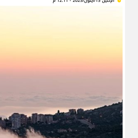
الإثنين 15/أيلول/2025 - 12:11 م