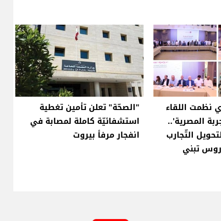
 نظمت اللقاء
"الصحّة" تعلن تأمين تغطية
ربة المصرية'..
استشفائيّة كاملة لمصابة في
تحويل التّجارب
انفجار مرفأ بيروت
دروس تبني