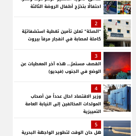
احتفالًا بتخرّج أطفال الروضة الثالثة
2
"الصحّة" تعلن تأمين تغطية استشفائيّة
كاملة لمصابة في انفجار مرفأ بيروت
3
القصف مستمرّ... هذه آخر المعطيات عن
الوضع في الجنوب (فيديو)
4
وزير الاقتصاد احال عدداً من أصحاب
المولدات المخالفين إلى النيابة العامة
التمييزية
5
هل حان الوقت لتطوير الواجهة البحرية