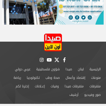
instagram
youtube
twitter
facebook
الرئيسية
لبنان
صيدا
شؤون فلسطينية
عربي دولي
منوعات
إقتصاد وأعمال
صحة وطب
تكنولوجيا
رياضة
متفرقات
متفرقات صيدا
وفيات
إعــلانات
إخترنا لكم
صور وفيديو
أرشيف
من نحن
سياسة الخصوصية
اتصل بنا