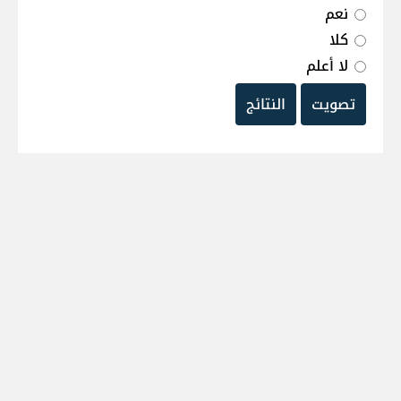
نعم
كلا
لا أعلم
تصويت
النتائج