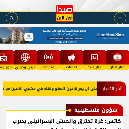
اخبار لبنان
اخبار صيدا
اعلانات
منوعات
عربي ودولي
صور وفي
آخر الأخبار
و صعب: إصرار على أن يمر قانون العفو ولقاء في مكتبي الاثنين مع نقيبي
شؤون فلسطينية
كاتس: غزة تحترق والجيش الإسرائيلي يضرب