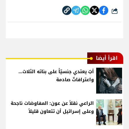
شارك
اقرأ أيضا
أبٌ يعتدي جنسيّاً على بناته الثلاث…
واعترافاتٌ صادمة
الراعي نقلاً عن عون: المفاوضات ناجحة
وعلى إسرائيل أن تتعاون قليلاً