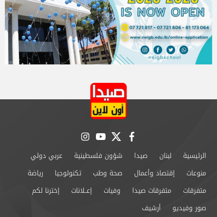
instagram
youtube
twitter
facebook
الرئيسية
لبنان
صيدا
شؤون فلسطينية
عربي دولي
منوعات
إقتصاد وأعمال
صحة وطب
تكنولوجيا
رياضة
متفرقات
متفرقات صيدا
وفيات
إعــلانات
إخترنا لكم
صور وفيديو
أرشيف