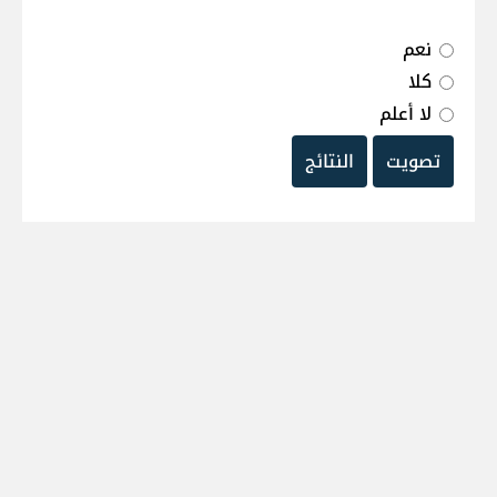
نعم
كلا
لا أعلم
تصويت
النتائج