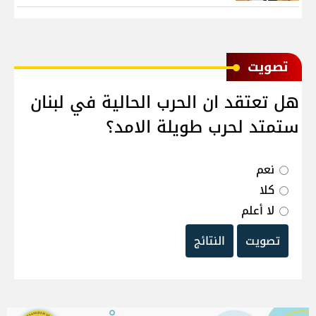
ﺗﺼﻮﻳﺖ
هل تعتقد ان الحرب الحالية في لبنان
ستمتد لحرب طويلة الامد؟
نعم
كلا
لا أعلم
تصويت
النتائج