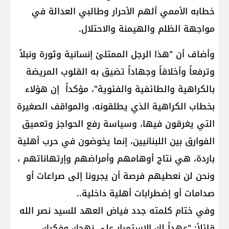
خطابه الأممي ألهم الأحرار وطالبي العدالة في
مواجهة الظلم والهيمنة والاحتلال.
وأضاف أن "هذا الرجل الممتلئ إنسانية وثورة ونبلاً
وترفعاً وأخلاقاً وجهاداً تضيق به القلوب المريضة
بالكراهية والطائفية والفئوية"، مؤكداً إن هؤلاء
بخطاب الكراهية الذي يطلقونه، والمواقف الصغيرة
التي يغرقون فيها، وسياسة رفع الحواجز وتعميق
الفوارق بين اللبنانيين، إنما يخوضون في حرب أهلية
باردة، هي نتاج أوهامهم وأمراضهم وإرتهاناتهم ،
ونحن لن نعطيهم فرصة أن يجرونا إلى صراعات أو
صدامات أو إضطرابات أهلية داخلية..
وفي ختام كلمته جدد فياض العهد للسيد نصر الله
قائلاً: "عهداً لك الاستمرار على نهجك وفكرك