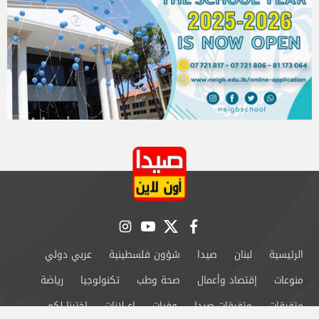
instagram
youtube
twitter
facebook
الرئيسية
لبنان
صيدا
شؤون فلسطينية
عربي دولي
منوعات
إقتصاد وأعمال
صحة وطب
تكنولوجيا
رياضة
متفرقات
متفرقات صيدا
وفيات
إعــلانات
إخترنا لكم