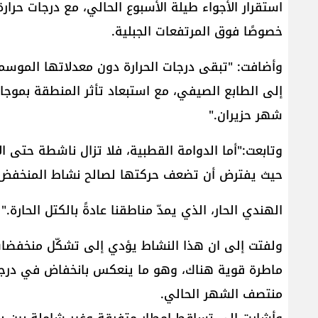
استقرار الأجواء طيلة الأسبوع الحالي، مع درجات حرارة
خصوصًا فوق المرتفعات الجبلية.
وأضافت: "تبقى درجات الحرارة دون معدلاتها الموسمي
إلى الطابع الصيفي، مع استبعاد تأثر المنطقة بموج
شهر حزيران."
وتابعت:"أما الدوامة القطبية، فلا تزال ناشطة حتى ال
حيث يفترض أن تضعف حركتها لصالح نشاط المنخف
الهندي الحار، الذي يمدّ مناطقنا عادةً بالكتل الحارة."
ولفتت إلى ان هذا النشاط يؤدي إلى تشكّل منخفضات جو
ماطرة قوية هناك، وهو ما ينعكس بانخفاض في درجات ا
منتصف الشهر الحالي.
وأشارت إلى تساقط امطار متفرقة وغير شاملة بين ي