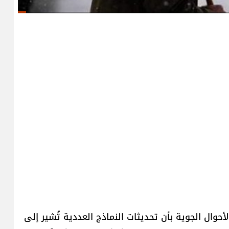
Lebanese daily المتخصصة الأحوال الجوية بأن تحديثات النماذج العددية تُشير إلى