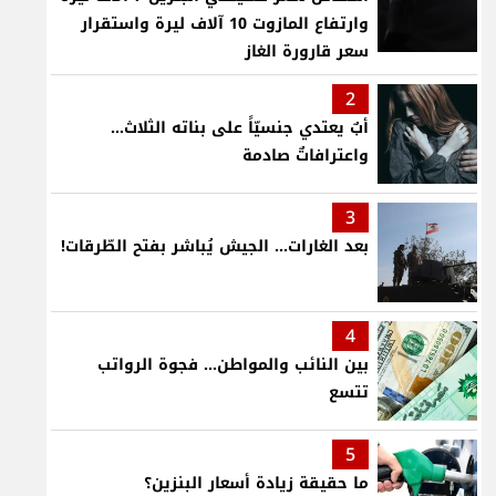
وارتفاع المازوت 10 آلاف ليرة واستقرار
سعر قارورة الغاز
2
أبٌ يعتدي جنسيّاً على بناته الثلاث…
واعترافاتٌ صادمة
3
بعد الغارات... الجيش يُباشر بفتح الطّرقات!
4
بين النائب والمواطن... فجوة الرواتب
تتسع
5
ما حقيقة زيادة أسعار البنزين؟