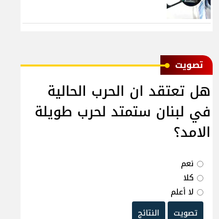
ﺗﺼﻮﻳﺖ
هل تعتقد ان الحرب الحالية
في لبنان ستمتد لحرب طويلة
الامد؟
نعم
كلا
لا أعلم
تصويت
النتائج