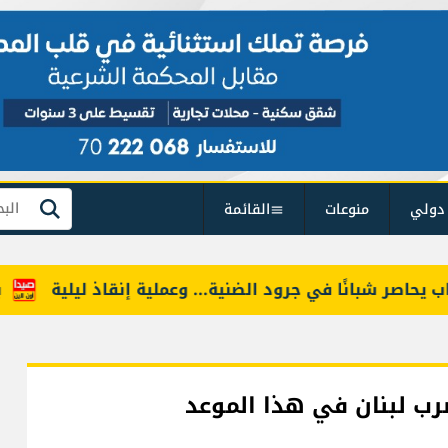
دولي
منوعات
القائمة
بحث
صر شبانًا في جرود الضنية... وعملية إنقاذ ليلية
بين ا
رب لبنان في هذا الموعد