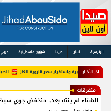
الرئيسية
لبنان
صيدا
شؤون فلسطينية
عربي 
الضباب يحا
آخر الأخبار
متفرقات
الشتاء لم ينتهِ بعد.. منخفض جوي سيض