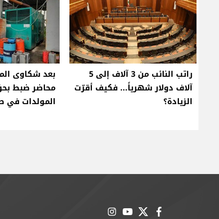
راتب النائب من 3 آلاف إلى 5
آلاف دولار شهرياً... فكيف أقرّت
محاضر ضبط بحق
الزيادة؟
المولدات في ص
instagram
youtube
twitter
facebook