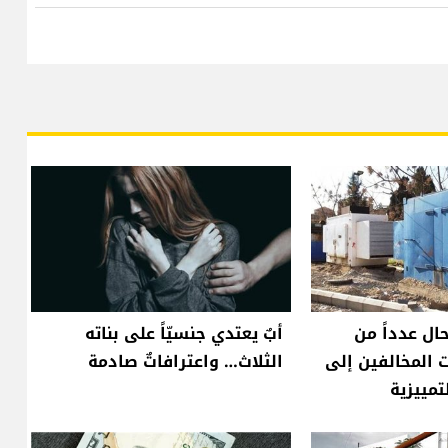
حال عدداً من
أبٌ يعتدي جنسيّاً على بناته
 المخالفين إلى
الثلاث… واعترافاتٌ صادمة
لتمييزية