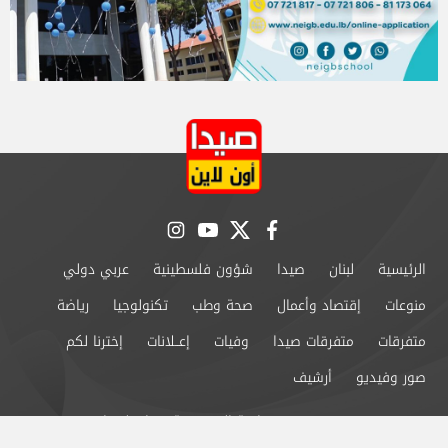
instagram
youtube
twitter
facebook
الرئيسية
لبنان
صيدا
شؤون فلسطينية
عربي دولي
منوعات
إقتصاد وأعمال
صحة وطب
تكنولوجيا
رياضة
متفرقات
متفرقات صيدا
وفيات
إعــلانات
إخترنا لكم
صور وفيديو
أرشيف
من نحن
سياسة الخصوصية
اتصل بنا