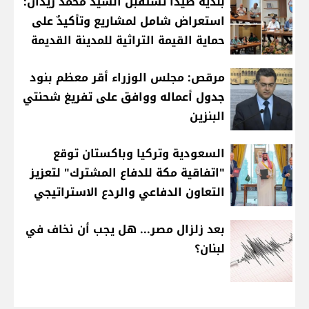
بلدية صيدا تستقبل السيد محمد زيدان:
استعراض شامل لمشاريع وتأكيدٌ على
حماية القيمة التراثية للمدينة القديمة
مرقص: مجلس الوزراء أقر معظم بنود
جدول أعماله ووافق على تفريغ شحنتي
البنزين
السعودية وتركيا وباكستان توقع
"اتفاقية مكة للدفاع المشترك" لتعزيز
التعاون الدفاعي والردع الاستراتيجي
بعد زلزال مصر... هل يجب أن نخاف في
لبنان؟