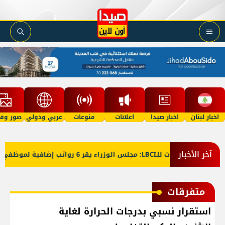
اخبار لبنان
اخبار صيدا
اعلانات
منوعات
عربي ودولي
صور وفي
آخر الأخبار
معلومات للـLBCI: مجلس الوزراء يقر 6 رواتب إضافية لموظفي القطاع العام وصرف الفروقات بأثر رجعي منذ آذار
متفرقات
استقرار نسبي بدرجات الحرارة لغاية