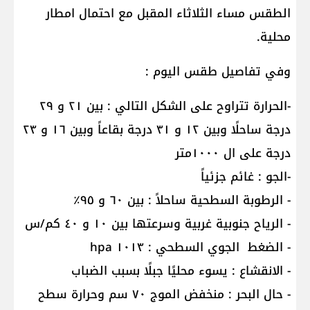
الطقس مساء الثلاثاء المقبل مع احتمال امطار
محلية.
وفي تفاصيل طقس اليوم :
-الحرارة تتراوح على الشكل التالي : بين ٢١ و ٢٩
درجة ساحلًا وبين ١٢ و ٣١ درجة بقاعاً وبين ١٦ و ٢٣
درجة على ال ١٠٠٠متر
-الجو : غائم جزئياً
- الرطوبة السطحية ساحلاً : بين ٦٠ و ٩٥٪
- الرياح جنوبية غربية وسرعتها بين ١٠ و ٤٠ كم/س
- الضغط الجوي السطحي : ١٠١٣ hpa
- الانقشاع : يسوء محليًا جبلًا بسبب الضباب
- حال البحر : منخفض الموج ٧٠ سم وحرارة سطح