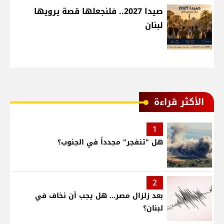
صيدا 2027.. فلنجعلها قصة يرويها
لبنان
الأكثر قراءة
1
هل "تنفجر" مجدداً في الجنوب؟
2
بعد زلزال مصر... هل يجب أن نخاف في
لبنان؟