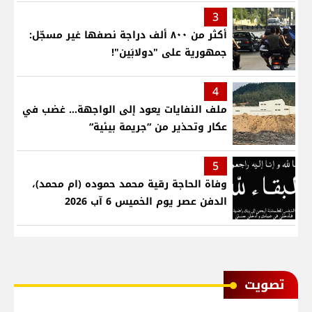
3
أكثر من ٨٠٠ ألف دراجة نصفها غير مسجّل:
جمهورية على "دولابَين"!
4
ملف النفايات يعود إلى الواجهة… غضب في
عكار وتحذير من “جريمة بيئية“
5
وفاة الحاجة رقية محمد حموده (ام محمد)،
الدفن عصر يوم الخميس 6 آب 2026
ﺗﺼﻮﻳﺖ