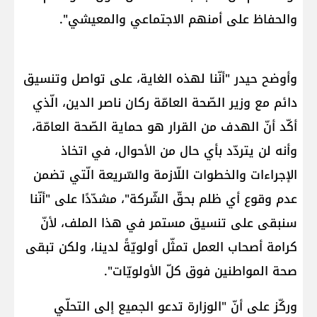
والحفاظ على أمنهم الاجتماعي والمعيشي".
وأوضح حيدر "أنّنا لهذه الغاية، على تواصل وتنسيق
دائم مع وزير الصّحة العامّة ​ركان ناصر الدين​، الّذي
أكّد أنّ الهدف من القرار هو حماية الصّحة العامّة،
وأنه لن يتردّد بأي حال من الأحوال، في اتخاذ
الإجراءات والخطوات اللّازمة والسّريعة الّتي تضمن
عدم وقوع أي ظلم بحقّ الشّركة"، مشدّدًا على "أنّنا
سنبقى على تنسيق مستمر في هذا الملف، لأنّ
كرامة أصحاب العمل تمثّل أولويّةً لدينا، ولكن تبقى
صحة المواطنين فوق كلّ الأولويّات".
وركّز على أنّ "الوزارة تدعو الجميع إلى التحلّي