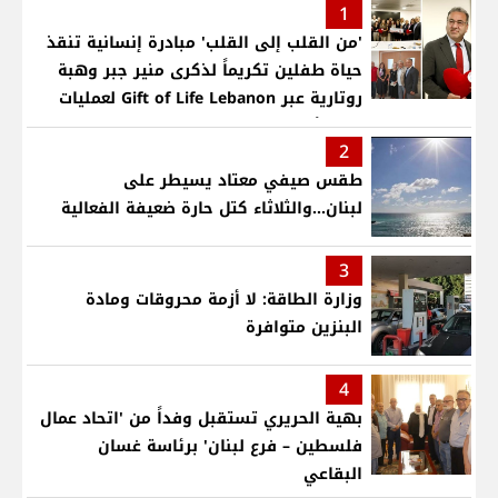
1
'من القلب إلى القلب' مبادرة إنسانية تنقذ
حياة طفلين تكريماً لذكرى منير جبر وهبة
روتارية عبر Gift of Life Lebanon لعمليات
قلب لأطفال في مستشفى حمود الجامعي
2
طقس صيفي معتاد يسيطر على
لبنان...والثلاثاء كتل حارة ضعيفة الفعالية
3
وزارة الطاقة: لا أزمة محروقات ومادة
البنزين متوافرة
4
بهية الحريري تستقبل وفداً من 'اتحاد عمال
فلسطين – فرع لبنان' برئاسة غسان
البقاعي