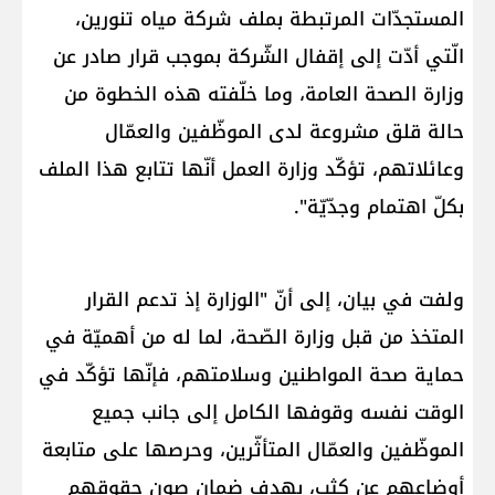
المستجدّات المرتبطة بملف ​شركة مياه تنورين​،
الّتي أدّت إلى إقفال الشّركة بموجب قرار صادر عن ​
وزارة الصحة العامة​، وما خلّفته هذه الخطوة من
حالة قلق مشروعة لدى الموظّفين والعمّال
وعائلاتهم، تؤكّد ​وزارة العمل​ أنّها تتابع هذا الملف
بكلّ اهتمام وجدّيّة".
ولفت في بيان، إلى أنّ "الوزارة إذ تدعم القرار
المتخذ من قبل وزارة الصّحة، لما له من أهميّة في
حماية صحة المواطنين وسلامتهم، فإنّها تؤكّد في
الوقت نفسه وقوفها الكامل إلى جانب جميع
الموظّفين والعمّال المتأثّرين، وحرصها على متابعة
أوضاعهم عن كثب، بهدف ضمان صون حقوقهم