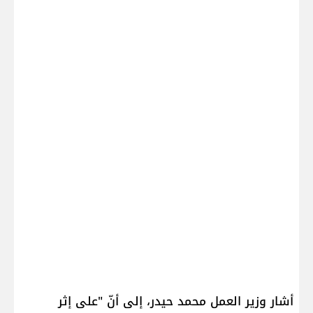
أشار وزير العمل ​محمد حيدر​، إلى أنّ "على إثر