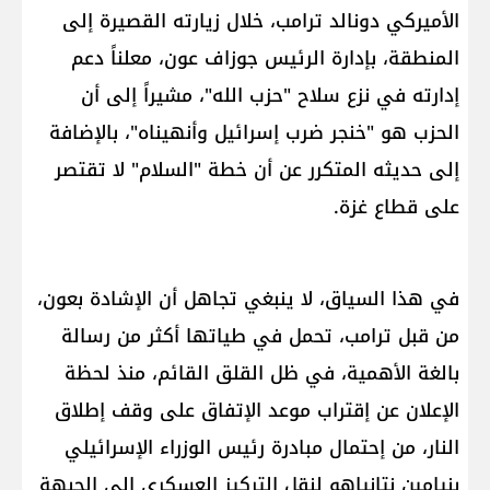
الأميركي ​دونالد ترامب​، خلال زيارته القصيرة إلى
المنطقة، بإدارة الرئيس ​جوزاف عون​، معلناً دعم
إدارته في نزع سلاح "​حزب الله​"، مشيراً إلى أن
الحزب هو "خنجر ضرب إسرائيل وأنهيناه"، بالإضافة
إلى حديثه المتكرر عن أن خطة "السلام" لا تقتصر
على قطاع غزة.
في هذا السياق، لا ينبغي تجاهل أن الإشادة بعون،
من قبل ترامب، تحمل في طياتها أكثر من رسالة
بالغة الأهمية، في ظل القلق القائم، منذ لحظة
الإعلان عن إقتراب موعد الإتفاق على وقف إطلاق
النار، من إحتمال مبادرة رئيس الوزراء الإسرائيلي
بنيامين نتانياهو لنقل التركيز العسكري إلى الجبهة