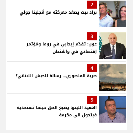
2
براد بيت يصعّد معركته مع أنجلينا جولي
3
عون: تقدّم إيجابي في روما ومُؤتمر
إقتصادي في واشنطن
4
ضربة المنصوري... رسالة للجيش اللبناني؟
5
العميد اللينو: يضيع الحق حينما نستجديه
فيتحول الى مكرمة