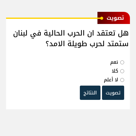
ﺗﺼﻮﻳﺖ
هل تعتقد ان الحرب الحالية في لبنان
ستمتد لحرب طويلة الامد؟
نعم
كلا
لا أعلم
تصويت
النتائج