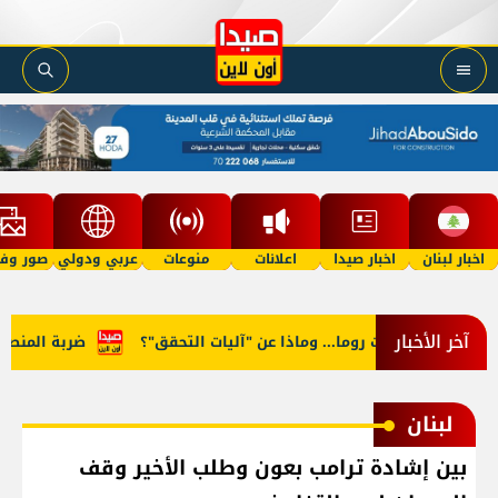
اخبار لبنان
اخبار صيدا
اعلانات
منوعات
عربي ودولي
صور وفي
آخر الأخبار
في مفاوضات روما... وماذا عن "آليات التحقق"؟
ضربة المنصوري...
لبنان
بين إشادة ترامب بعون وطلب الأخير وقف