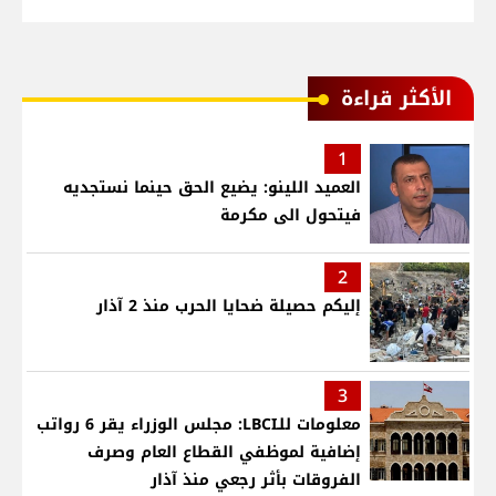
الأكثر قراءة
1
العميد اللينو: يضيع الحق حينما نستجديه
فيتحول الى مكرمة
2
إليكم حصيلة ضحايا الحرب منذ 2 آذار
3
معلومات للـLBCI: مجلس الوزراء يقر 6 رواتب
إضافية لموظفي القطاع العام وصرف
الفروقات بأثر رجعي منذ آذار