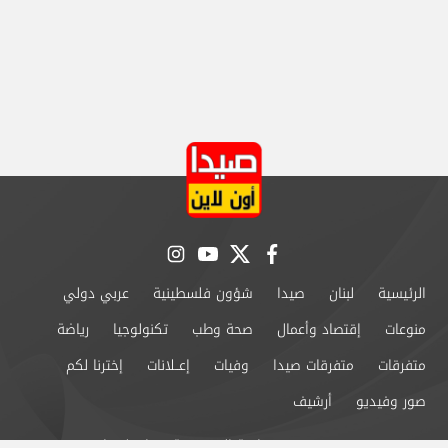
instagram
youtube
twitter
facebook
الرئيسية
لبنان
صيدا
شؤون فلسطينية
عربي دولي
منوعات
إقتصاد وأعمال
صحة وطب
تكنولوجيا
رياضة
متفرقات
متفرقات صيدا
وفيات
إعــلانات
إخترنا لكم
صور وفيديو
أرشيف
من نحن
سياسة الخصوصية
اتصل بنا