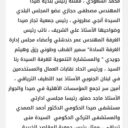
محمد السعودي ، ممثلة رئيس بلدية صيدا
المهندس مصطفى حجازي عضو المجلس البلدي
السيدة آنجي عطروني ، رئيس جمعية تجار صيدا
وضواحيها الأستاذ علي الشريف ، نائب رئيس
الغرفة المهندس عمر دندشلي وأعضاء مجلس إدارة
الغرفة السادة" سمير القطب وطوني رزق وهيثم
جويدي " والمستشارة التنموية للغرفة السيدة رنا
السيد ، ورئيس اتحاد نقابات العمال والمستخدمين
في لبنان الجنوبي الأستاذ عبد اللطيف الترياقي ،
أمين سر تجمع المؤسسات الأهلية في صيدا والجوار
الأستاذ ماجد حمتو، رئيسا مجلسي ادارتي
مستشفى صيدا الحكومي الدكتور أحمد الصمدي
والمستشفى التركي الحكومي السيدة منى
ترياقي ، ممثل رئيس جمعية المقاصد الخيرية