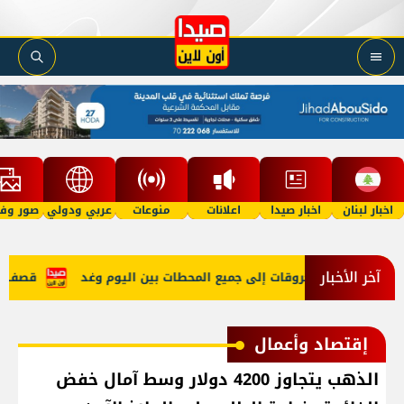
اخبار لبنان
اخبار صيدا
اعلانات
منوعات
عربي ودولي
صور وفي
آخر الأخبار
 طبيعي والمحروقات إلى جميع المحطات بين اليوم وغد
قصف مدفعي
إقتصاد وأعمال
الذهب يتجاوز 4200 دولار وسط آمال خفض