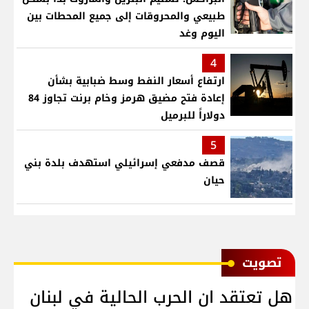
طبيعي والمحروقات إلى جميع المحطات بين
اليوم وغد
4
ارتفاع أسعار النفط وسط ضبابية بشأن
إعادة فتح مضيق هرمز وخام برنت تجاوز 84
دولاراً للبرميل
5
قصف مدفعي إسرائيلي استهدف بلدة بني
حيان
ﺗﺼﻮﻳﺖ
هل تعتقد ان الحرب الحالية في لبنان