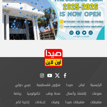
instagram
youtube
twitter
facebook
الرئيسية
لبنان
صيدا
شؤون فلسطينية
عربي دولي
منوعات
إقتصاد وأعمال
صحة وطب
تكنولوجيا
رياضة
متفرقات
متفرقات صيدا
وفيات
إعــلانات
إخترنا لكم