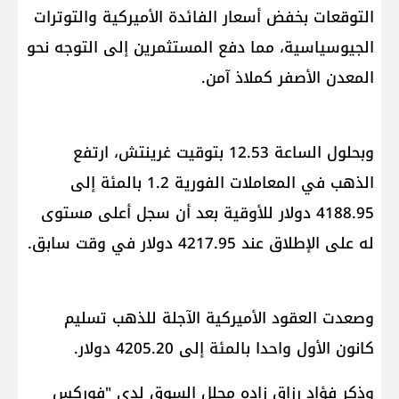
التوقعات ب​خفض أسعار الفائدة​ الأميركية و​التوترات
الجيوسياسية​، مما دفع المستثمرين إلى التوجه نحو
المعدن الأصفر ك​ملاذ آمن​.
وبحلول الساعة 12.53 بتوقيت غرينتش، ارتفع
الذهب في المعاملات الفورية 1.2 بالمئة إلى
4188.95 دولار للأوقية بعد أن سجل أعلى مستوى
له على الإطلاق عند 4217.95 دولار في وقت سابق.
وصعدت العقود الأميركية الآجلة للذهب تسليم
كانون الأول واحدا بالمئة إلى 4205.20 دولار.
وذكر فؤاد رزاق زاده محلل السوق لدى "فوركس