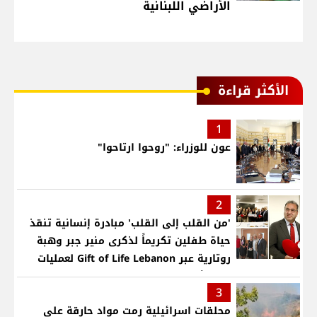
الأراضي اللبنانية
الأكثر قراءة
1
عون للوزراء: "روحوا ارتاحوا"
2
'من القلب إلى القلب' مبادرة إنسانية تنقذ
حياة طفلين تكريماً لذكرى منير جبر وهبة
روتارية عبر Gift of Life Lebanon لعمليات
قلب لأطفال في مستشفى حمود الجامعي
3
محلقات اسرائيلية رمت مواد حارقة على