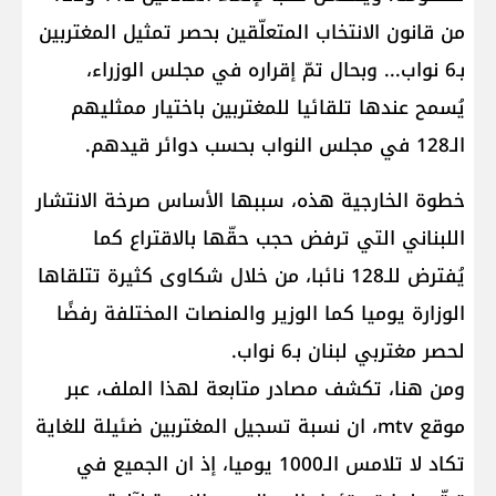
من قانون الانتخاب المتعلّقين بحصر تمثيل المغتربين
بـ6 نواب... وبحال تمّ إقراره في مجلس الوزراء،
يُسمح عندها تلقائيا للمغتربين باختيار ممثليهم
الـ128 في مجلس النواب بحسب دوائر قيدهم.
خطوة الخارجية هذه، سببها الأساس صرخة الانتشار
اللبناني التي ترفض حجب حقّها بالاقتراع كما
يُفترض للـ128 نائبا، من خلال شكاوى كثيرة تتلقاها
الوزارة يوميا كما الوزير والمنصات المختلفة رفضًا
لحصر مغتربي لبنان بـ6 نواب.
ومن هنا، تكشف مصادر متابعة لهذا الملف، عبر
موقع mtv، ان نسبة تسجيل المغتربين ضئيلة للغاية
تكاد لا تلامس الـ1000 يوميا، إذ ان الجميع في