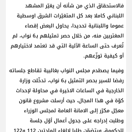
فالاستحقاق الذي من شأنه أن يغيّر المشهد
اللبناني كاملا بعد كل المتغيّرات الشرق اوسطية
عموما واللبنانية تحديدا، يحاول البعض إقصاء
المغتربين منه، من خلال حصر تمثيلهم بـ6 نواب، لم
تُعرف حتى الساعة الآلية التي قد تعتمد لاختيارهم
أو كيفية توزّعهم.
وفيما يصطدم مجلس النواب بغالبية تقاطع جلساته
رفضا للسير بحصر التمثيل بـ6 نواب، تدخّلت وزارة
الخارجية في الساعات الاخيرة في محاولة لإحداث
كوّة في هذا المجال، حيث أرسلت مشروع قانون
معجّل مكرّر إلى الامانة العامة لمجلس الوزراء
وطلبت إدراجه على جدول أعمال أوّل جلسة
للحكومة، ويتضمّن طلبا لإلغاء المادتين 112 و122