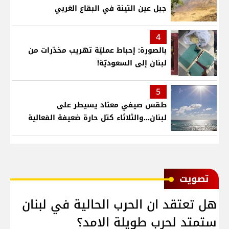
جبل عين التينة في البقاع الغربي
4
بالصورة: إحباط عمليّة تهريب مخدّرات من
لبنان إلى السعوديّة!
5
طقس صيفي معتاد يسيطر على
لبنان...والثلاثاء كتل حارة ضعيفة الفعالية
ﺗﺼﻮﻳﺖ
هل تعتقد ان الحرب الحالية في لبنان
ستمتد لحرب طويلة الامد؟