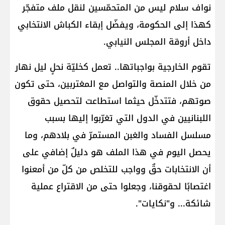
نواف سلام ليس من المتحمّسين لنقل ملف متفجّر
كهذا إلى الحكومة، ويفضّل إبقاء الكباش الانتخابي
داخل أروقة المجلس النيابي.
تقوم الخارجية بواجباتها.. تعمل كخليّة نحلٍ ليل نهار
من خلال المنصة والتواصل مع المغتربين، حتى تكون
صوتهم، فتتدخّل حيثما استطاعت لتحصيل حقوق
اللبنانيين في الدول التي تغرّبوا إليها بسبب
مسلسل الفساد والغبن المستمرّ في بلادهم، وما
يحصل اليوم في هذا الملف هو دليلٌ إضافي على
أن الانتخابات حقٌ وواجب للتخلص من كلّ من أمعنوا
اغتصابًا لحقوقنا، وجعلوا حتى من الاقتراع عملية
شائكة... و"نكايات".