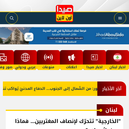
اخبار لبنان
اخبار صيدا
اعلانات
منوعات
عربي ودولي
صور وفي
آخر الأخبار
ي
بالصّور: من الشّمال إلى الجنوب... الدفاع المدنيّ يُواكب تنظي
لبنان
"الخارجية" تتحرّك لإنصاف المغتربين... فماذا