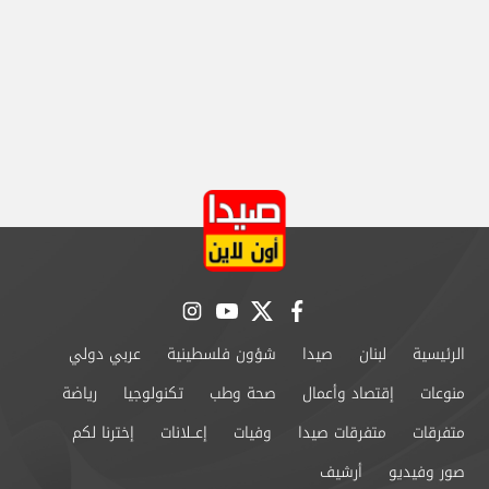
instagram
youtube
twitter
facebook
الرئيسية
لبنان
صيدا
شؤون فلسطينية
عربي دولي
منوعات
إقتصاد وأعمال
صحة وطب
تكنولوجيا
رياضة
متفرقات
متفرقات صيدا
وفيات
إعــلانات
إخترنا لكم
صور وفيديو
أرشيف