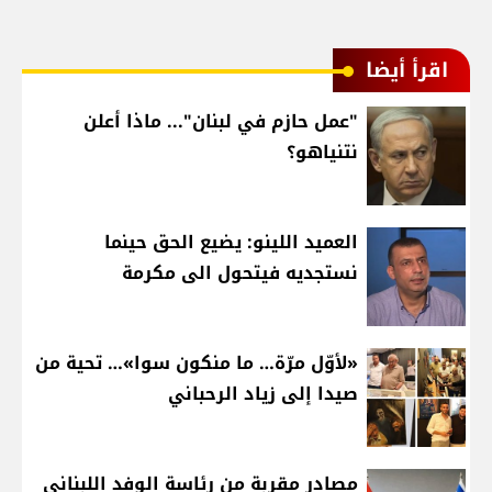
اقرأ أيضا
"عمل حازم في لبنان"... ماذا أعلن
نتنياهو؟
العميد اللينو: يضيع الحق حينما
نستجديه فيتحول الى مكرمة
«لأوّل مرّة… ما منكون سوا»… تحية من
صيدا إلى زياد الرحباني
مصادر مقربة من رئاسة الوفد اللبناني