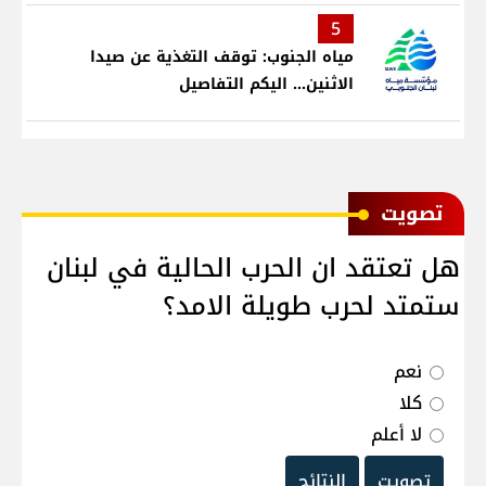
قلب لأطفال في مستشفى حمود الجامعي
5
مياه الجنوب: توقف التغذية عن صيدا
الاثنين... اليكم التفاصيل
ﺗﺼﻮﻳﺖ
هل تعتقد ان الحرب الحالية في لبنان
ستمتد لحرب طويلة الامد؟
نعم
كلا
لا أعلم
تصويت
النتائج