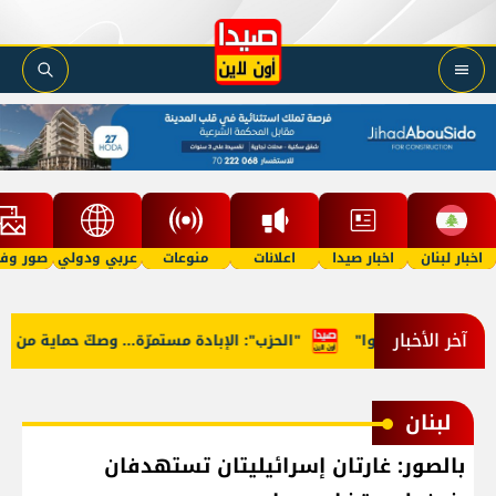
اخبار لبنان
اخبار صيدا
اعلانات
منوعات
عربي ودولي
صور وفي
آخر الأخبار
وحوا ارتاحوا"
"الحزب": الإبادة مستمرّة... وصكّ حماية من السّلطة!
لبنان
بالصور: غارتان إسرائيليتان تستهدفان