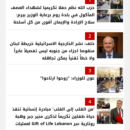
1
حزب الله نظم حفلا تكريميا لشهداء العصف
المأكول في بلدة روم برعاية الوزير بيرم:
سلاح الإرادة والإيمان أقوى من كل أسلحة
العالم .. ونريد الدولة التي تجمع اللبنانيين
2
خلف: نشر الخارجية الاسرائيلية خريطة لبنان
منقوصا اجزاء من جنوبه ليس تفصيلاً عابراً
ولا خطأً تقنياً يمكن تجاهله
3
عون للوزراء: "روحوا ارتاحوا"
4
'من القلب إلى القلب' مبادرة إنسانية تنقذ
حياة طفلين تكريماً لذكرى منير جبر وهبة
روتارية عبر Gift of Life Lebanon لعمليات