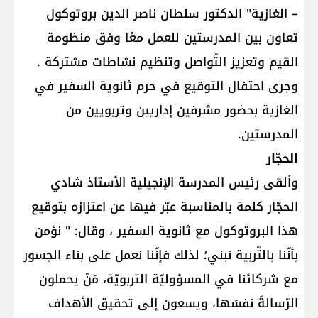
– الغازية" الدكتور سلطان ناصر الدين بروتوكول
تعاون بين المدرستين للعمل معًا وفق منظومة
القيم وتعزيز التّواصل وتنظيم نشاطات مشتركة .
وجرى احتفال التوقيع في حرم ثانوية السفير في
الغازية بحضور مشرفين إداريين وتربويين من
المدرستين.
الحجّار
وألقى رئيس المدرسة الإنجيلية الأستاذ شادي
الحجّار كلمة بالمناسبة عبّر فيها عن اعتزازه بتوقيع
هذا البروتوكول مع ثانوية السفير ، وقال: " نؤمن
بأنّنا بالتّربية نبني؛ لذلك فإنّنا نعمل على بناء الجسور
مع شركائنا في المسؤوليّة التربويّة، مَنْ يحملون
الرّسالةَ نفسَها، ويسعون إلى تحقيق الأهداف