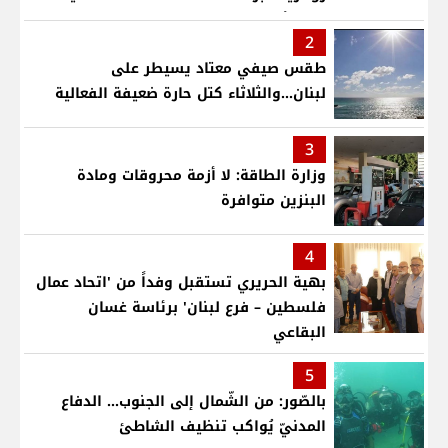
قلب لأطفال في مستشفى حمود الجامعي
2
طقس صيفي معتاد يسيطر على
لبنان...والثلاثاء كتل حارة ضعيفة الفعالية
3
وزارة الطاقة: لا أزمة محروقات ومادة
البنزين متوافرة
4
بهية الحريري تستقبل وفداً من 'اتحاد عمال
فلسطين – فرع لبنان' برئاسة غسان
البقاعي
5
بالصّور: من الشّمال إلى الجنوب... الدفاع
المدنيّ يُواكب تنظيف الشاطئ