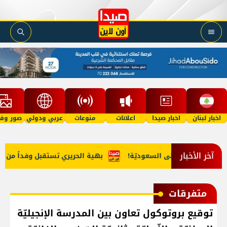
اخبار لبنان
اخبار صيدا
اعلانات
منوعات
عربي ودولي
صور وفي
آخر الأخبار
 لبنان إلى السعوديّة!
بهية الحريري تستقبل وفداً من 'اتحاد عما
متفرقات
توقيع بروتوكول تعاون بين المدرسة الإنجيليّة