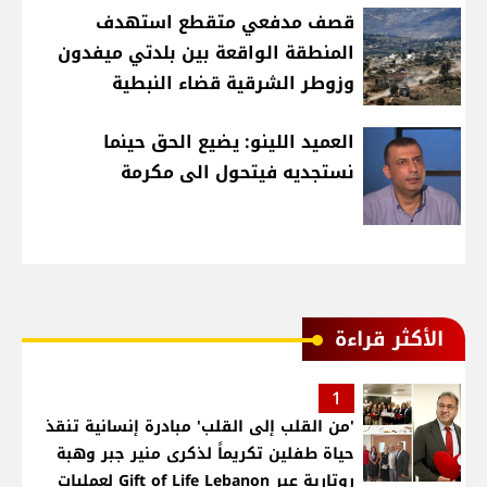
قصف مدفعي متقطع استهدف
المنطقة الواقعة بين بلدتي ميفدون
وزوطر الشرقية قضاء النبطية
العميد اللينو: يضيع الحق حينما
نستجديه فيتحول الى مكرمة
الأكثر قراءة
1
'من القلب إلى القلب' مبادرة إنسانية تنقذ
حياة طفلين تكريماً لذكرى منير جبر وهبة
روتارية عبر Gift of Life Lebanon لعمليات