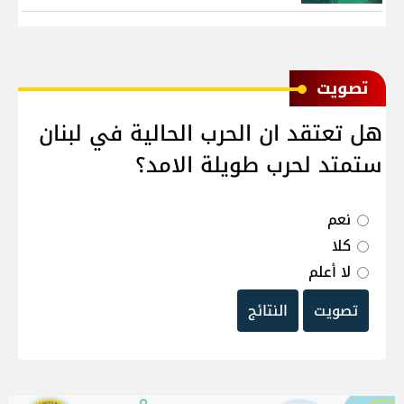
ﺗﺼﻮﻳﺖ
هل تعتقد ان الحرب الحالية في لبنان
ستمتد لحرب طويلة الامد؟
نعم
كلا
لا أعلم
تصويت
النتائج