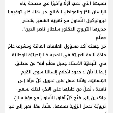
نفسِها التي تصبّ أوّلًا وأخيرًا في مصلحة بناء
الإنسان الحُرّ والمواطن الصّالح. من هنا، كان توقيعنا
لبروتوكول التّعاون مع ثانويّة السّفير بشخص
مديرها التربويّ الدكتور سلطان ناصر الدين".
معلّم
من جهته أكد مسؤول العلاقات العامّة ومشرف عامّ
مادّة اللغة العربيّة في المدرسة الإنجيليّة الوطنيّة
في النّبطيّة الأستاذ جميل معلّم أنه" من منطلق
إيماننا بأنْ لا حدود لأحلام إنساننا سوى القِيم
الإنسانيّة، ولأنّنا نعمل على تحويل كلّ مرآة إلى
نافذة ، نُطلّ من خلالِها على الآخر، لذلك نسعى
جاهدين إلى فتْح كلّ آفاق التّعاون مع مؤسّساتٍ
تربويّة تحمل الرّؤيةَ نفسَها، لعلّنا، معًا، نعبر إلى غدٍ