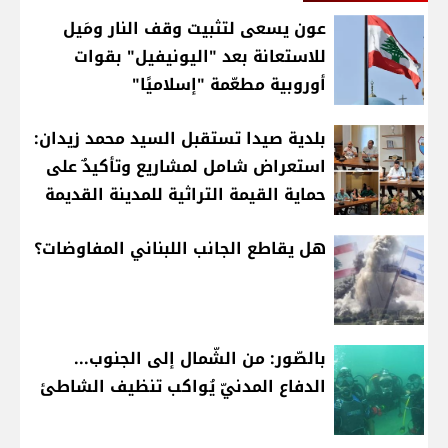
عون يسعى لتثبيت وقف النار ومَيل
للاستعانة بعد "اليونيفيل" بقوات
أوروبية مطعّمة "إسلاميًا"
بلدية صيدا تستقبل السيد محمد زيدان:
استعراض شامل لمشاريع وتأكيدٌ على
حماية القيمة التراثية للمدينة القديمة
هل يقاطع الجانب اللبناني المفاوضات؟
بالصّور: من الشّمال إلى الجنوب...
الدفاع المدنيّ يُواكب تنظيف الشاطئ