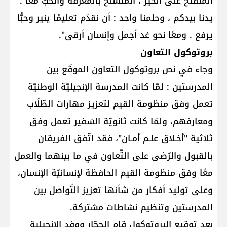
المنفتح على الخير ، المتسلّح بالمعرفة والحبّ معًا .
يدنا بيدكم ، وحلمنا واحد : أن نقدّم تعليمًا ينير وحبًّا
يرفع . ومعًا نحو غد أجمل وإنسان أرقى".
بروتوكول التعاون
وجاء في نص بروتوكول التعاون الموقّع بين
المدرستين : لمّا كانت المدرسة الإنجيليّة الوطنيّة
تعمل وفق منظومة القيم لتعزيز مهارات الطّلّاب
ومعارفهم، ولمّا كانت ثانويّة السّفير تعمل وفق
ثلاثية "أخـلاق علـم أمـان"، فقد اتّفق الفريقان
بالقبول والرّضى على التّعاون في ما بينهما والعمل
معًا وفق منظومة القيم الحافظة لإنسانيّة الإنسان،
وعلى توليد أفكار من شأنها تعزيز التّواصل بين
المدرستين وتنظيم نشاطات مشتركة.
بعد توقيع البروتوكول قام الحجّار ووفد الإنجيلية