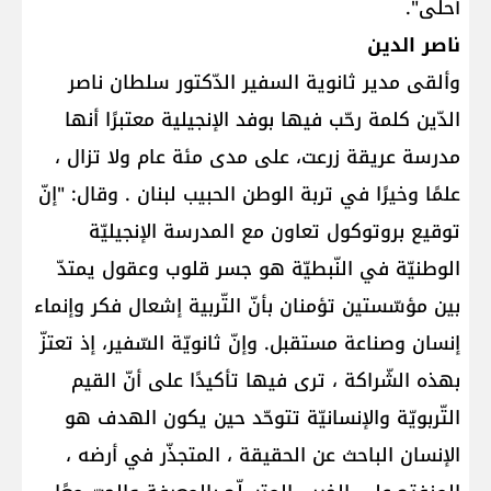
أحلى".
ناصر الدين
وألقى مدير ثانوية السفير الدّكتور سلطان ناصر
الدّين كلمة رحّب فيها بوفد الإنجيلية معتبرًا أنها
مدرسة عريقة زرعت، على مدى مئة عام ولا تزال ،
علمًا وخيرًا في تربة الوطن الحبيب لبنان . وقال: "إنّ
توقيع بروتوكول تعاون مع المدرسة الإنجيليّة
الوطنيّة في النّبطيّة هو جسر قلوب وعقول يمتدّ
بين مؤسّستين تؤمنان بأنّ التّربية إشعال فكر وإنماء
إنسان وصناعة مستقبل. وإنّ ثانويّة السّفير، إذ تعتزّ
بهذه الشّراكة ، ترى فيها تأكيدًا على أنّ القيم
التّربويّة والإنسانيّة تتوحّد حين يكون الهدف هو
الإنسان الباحث عن الحقيقة ، المتجذّر في أرضه ،