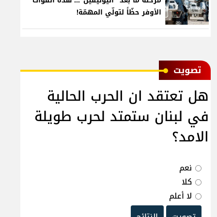
مرحلة ما بعد "اليونيفيل"... هذه القوّات
الأوفر حظّاً لتولّي المهمّة!
ﺗﺼﻮﻳﺖ
هل تعتقد ان الحرب الحالية
في لبنان ستمتد لحرب طويلة
الامد؟
نعم
كلا
لا أعلم
تصويت
النتائج