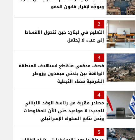
وتوجُه لإقرار قانون العفو
2
التعليم في لبنان: حين تتحول الأقساط
إلى عبء لا يُحتمل
3
قصف مدفعي متقطع استهدف المنطقة
الواقعة بين بلدتي ميفدون وزوطر
الشرقية قضاء النبطية
4
مصادر مقربة من رئاسة الوفد اللبناني
للجديد: لا مواعيد حتى الآن للمفاوضات
ونحن نتابع السلوك الإسرائيلي
5