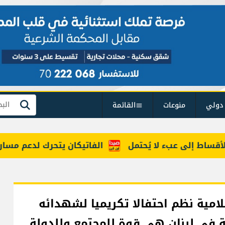
دولي
منوعات
القائمة
بحث
ى عبء لا يُحتمل
الفاتيكان يتحرك لدعم مسار ينهي الحر
امية نظم احتفالا تكريميا لشهدائه
مة في لبنان هي قوة للمجتمع وللدولة