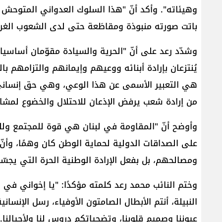
وهيئاته". وأكد أنّ "هذا السلوك العدواني المتوحش سير
باتت صورته منبوذة ومقاطَعة حتى لدى الشعوب الغربية 
وشدّد رعد على أنّ "الحرية والسيادة مقوّمان أساسيا
يُنتزعان بإرادة أبنائه ووعيهم وإيمانهم والتزامهم بال
هي التعبير الأسمى عن هذا الوعي، وهي حق إنساني ل
من إرادة شعب يرفض الإذعان للاحتلال والخضوع لمشار
وأوضح أنّ "المقاومة في لبنان هي قوة للمجتمع وللدول
على الصداقات الدولية لحماية الوطن كان وهمًا، وأنّ 
ومصالحهم، بل بفعل الإرادة الوطنية الحرة التي يجسّد
وختم النائب محمد رعد كلمته مؤكدًا: "يا إخواني في 
النبيلة، أنتم الأبطال الصامتون الأوفياء، رسل الإن
عيوننا وصميم قلوبنا، وتضحياتكم دروس لنا ولأجيالنا.