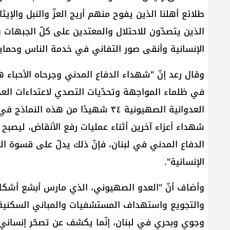
طلائع أهلنا الذين يفوح منهم أريج العزّ والنبل والإي
الذين يتصدّون للاحتلال والمعتدين على كلّ الجبهات 
الإنسانية وأنقى صور التفاني في خدمة الناس وحماية 
وقال رعد إنّ "شهداء الدفاع المدني وجرحاه الأحباء
في ظلماء المواجهة وتحدّيات التصدي لاعتداءات الع
الدفاع المدني في لبنان، فإنّ ذلك يدلّ على قسوة ال
الإنسانية".
وأضاف أنّ "العدو الصهيوني، الذي مارس أبشع أشكال 
وجوي وبحري في لبنان، إنّما يكشف عن تصحّر إنساني 