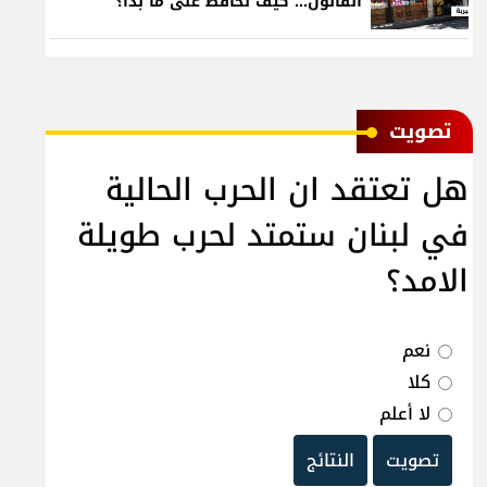
القانون... كيف نحافظ على ما بدأ؟
ﺗﺼﻮﻳﺖ
هل تعتقد ان الحرب الحالية
في لبنان ستمتد لحرب طويلة
الامد؟
نعم
كلا
لا أعلم
تصويت
النتائج