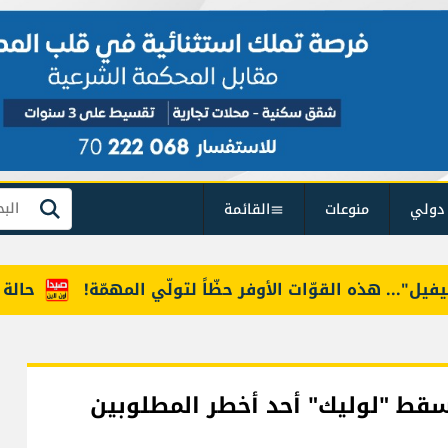
دولي
منوعات
القائمة
بحث
.. هذه القوّات الأوفر حظّاً لتولّي المهمّة!
حالة طوارئ
ُسقط "لوليك" أحد أخطر المطلوبين