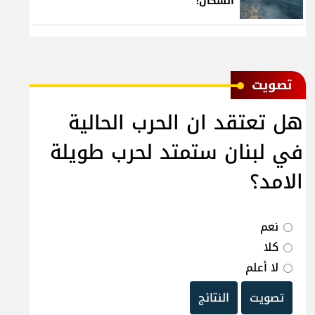
السكان!
ﺗﺼﻮﻳﺖ
هل تعتقد ان الحرب الحالية
في لبنان ستمتد لحرب طويلة
الامد؟
نعم
كلا
لا أعلم
تصويت
النتائج