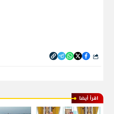
شارك
اقرأ أيضا