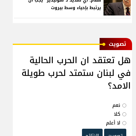
سلام: أي تمديد لـ"سوليدير" يجب أن
يرتبط بإحياء وسط بيروت
ﺗﺼﻮﻳﺖ
هل تعتقد ان الحرب الحالية
في لبنان ستمتد لحرب طويلة
الامد؟
نعم
كلا
لا أعلم
تصويت
النتائج