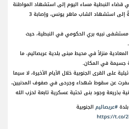
في قضاء النبطية مساء اليوم إلى استشهاد المواطنة
ز. موسى، وهي في العقد الثمانين من عمرها، إضافةً إلى استشهاد الشاب ماهر يونس، وإصابة 3
ى مستشفى نبيه بري الحكومي في النبطية، حيث
لمعادية منزلاً في محيط مبنى بلدية عربصاليم، ما
ية جسيمة في المكان.
لية على القرى الجنوبية خلال الأيام الأخيرة، لا سيما
 أسفرت عن سقوط شهداء وجرحى في صفوف المدنيين،
 بذريعة وجود بنى تحتية عسكرية تابعة لحزب الله
لدة
#عربصاليم
الجنوبية
https://t.c