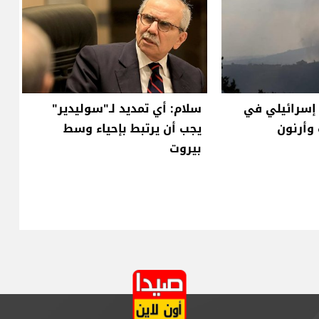
سرائيلي في
سلام: أي تمديد لـ"سوليدير"
وأرنون
يجب أن يرتبط بإحياء وسط
بيروت