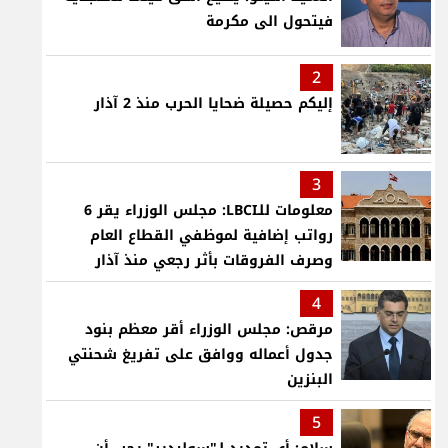
فيتحول الى مكرمة
2
إليكم حصيلة ضحايا الحرب منذ 2 آذار
3
معلومات للـLBCI: مجلس الوزراء يقر 6
رواتب إضافية لموظفي القطاع العام
وصرف الفروقات بأثر رجعي منذ آذار
4
مرقص: مجلس الوزراء أقر معظم بنود
جدول أعماله ووافق على تفريغ شحنتي
البنزين
5