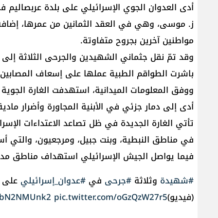
أدى العدوان الجوي الإسرائيلي على بلدة عربصاليم 
مواطنين آخرين بجروح متفاوتة.
وقد تمّ نقل جثماني الشهيدين والجرحى الثلاثة إل
باشرت الطواقم الطبية عملها على إسعاف المصابين.
ووفق المعلومات الميدانية، استهدفت الغارة الجوية ا
أدى إلى دمار جزئي في الأبنية المجاورة وأضرار ماد
تأتي الغارة الجديدة في ظل تصاعد الاعتداءات الإسرائي
في مناطق النبطية، وبنت جبيل، ومرجعيون، والتي
فيما يواصل الجيش الإسرائيلي استهداف مناطق مدنية
#شهيدة
وثلاثة
#جرحى
في
#عدوان_إسرائيلي
على ب
(فيديو)
pic.twitter.com/oGzQzW27r5
o/2bN2NMUnk2