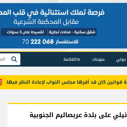
دولي
منوعات
القائمة
بحث
نين كان قد أقرها مجلس النواب لإعادة النظر فيها
معلومات للـLBCI: م
لي على بلدة عربصاليم الجنوبية