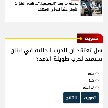
مرحلة ما بعد "اليونيفيل"... هذه القوّات
الأوفر حظّاً لتولّي المهمّة!
ﺗﺼﻮﻳﺖ
هل تعتقد ان الحرب الحالية في لبنان
ستمتد لحرب طويلة الامد؟
نعم
كلا
لا أعلم
تصويت
النتائج