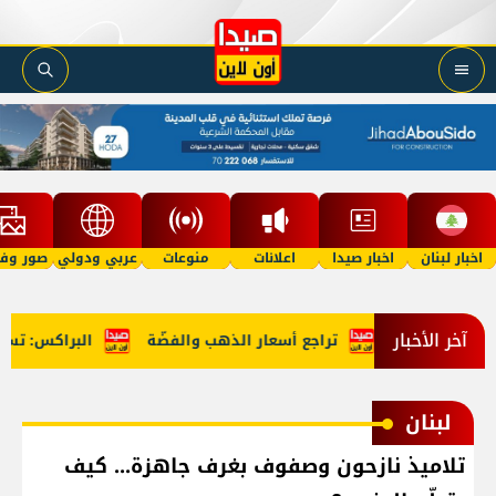
اخبار لبنان
اخبار صيدا
اعلانات
منوعات
عربي ودولي
صور وفي
آخر الأخبار
تراجع أسعار الذهب والفضّة
البراكس: تسليم ال
لبنان
تلاميذ نازحون وصفوف بغرف جاهزة... كيف