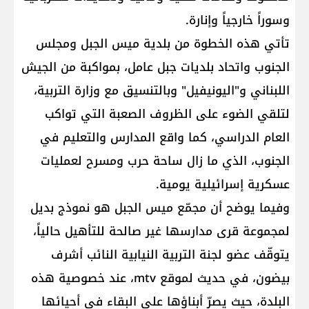
وسوراً خارجياً وإنارة.
تأتي هذه الخطوة من بلدية ميس الجبل ومجلس
الجنوب واتحاد بلديات جبل عامل، بمواكبة من الجيش
اللبناني و"اليونيفيل" وبالتنسيق مع وزارة التربية،
لتلقي الضوء على الظروف الصعبة التي تواكب
العام الدراسي، كما واقع المدارس والتعليم في
الجنوب، الذي ما زال ساحة حرب ومسرح لعمليات
عسكرية إسرائيلية يومية.
وفيما يوضح أن مجمّع ميس الجبل هو نموذج بديل
لمجموعة قرى مدارسها غير صالحة للتأهيل حالياً،
يتوقّف عضو لجنة التربية النيابية النائب أشرف
بيضون، في حديث لموقع mtv، عند خصوصية هذه
البلدة، حيث يصرّ أبناؤها على البقاء في أحيائها