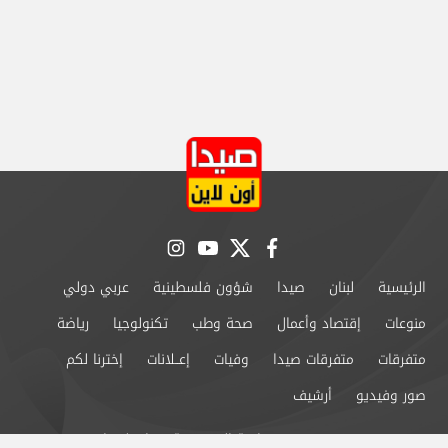
instagram
youtube
twitter
facebook
الرئيسية
لبنان
صيدا
شؤون فلسطينية
عربي دولي
منوعات
إقتصاد وأعمال
صحة وطب
تكنولوجيا
رياضة
متفرقات
متفرقات صيدا
وفيات
إعــلانات
إخترنا لكم
صور وفيديو
أرشيف
من نحن
سياسة الخصوصية
اتصل بنا