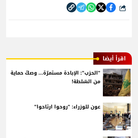
شارك
اقرأ أيضا
"الحزب": الإبادة مستمرّة... وصكّ حماية
من السّلطة!
عون للوزراء: "روحوا ارتاحوا"