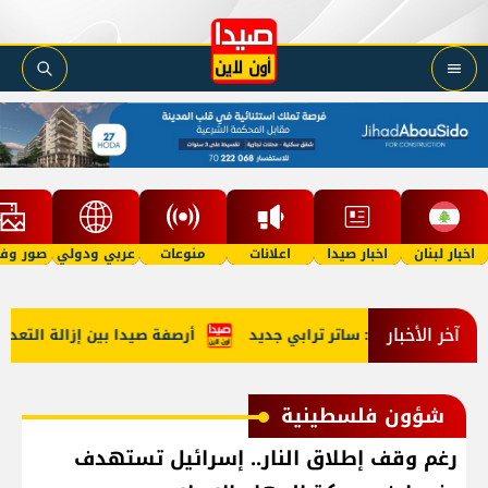
اخبار لبنان
اخبار صيدا
اعلانات
منوعات
عربي ودولي
صور وفي
آخر الأخبار
طقة التجريبية: ساتر ترابي جديد
أرصفة صيدا بين إزالة التعديات 
شؤون فلسطينية
رغم وقف إطلاق النار.. إسرائيل تستهدف