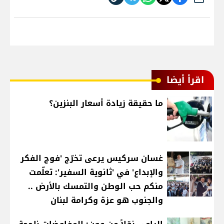
شارك
اقرأ أيضا
ما حقيقة زيادة أسعار البنزين؟
غسان سركيس يرعى تخرّج 'فوج الفكر
والإبداع' في 'ثانوية السفير': تعلّمت
منكم حب الوطن والتمسك بالأرض ..
والجنوب هو عزة وكرامة لبنان