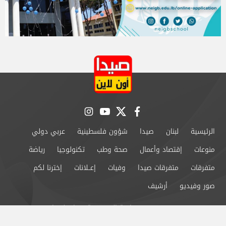
instagram
youtube
twitter
facebook
الرئيسية
لبنان
صيدا
شؤون فلسطينية
عربي دولي
منوعات
إقتصاد وأعمال
صحة وطب
تكنولوجيا
رياضة
متفرقات
متفرقات صيدا
وفيات
إعــلانات
إخترنا لكم
صور وفيديو
أرشيف
من نحن
سياسة الخصوصية
اتصل بنا
©2024 صيدا اون لاين All Rights Reserved.