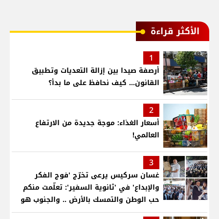
الأكثر قراءة
1
أرصفة صيدا بين إزالة التعديات وتطبيق
القانون... كيف نحافظ على ما بدأ؟
2
أسعار الغذاء: موجة جديدة من الارتفاع
العالمي!
3
غسان سركيس يرعى تخرّج 'فوج الفكر
والإبداع' في 'ثانوية السفير': تعلّمت منكم
حب الوطن والتمسك بالأرض .. والجنوب هو
عزة وكرامة لبنان