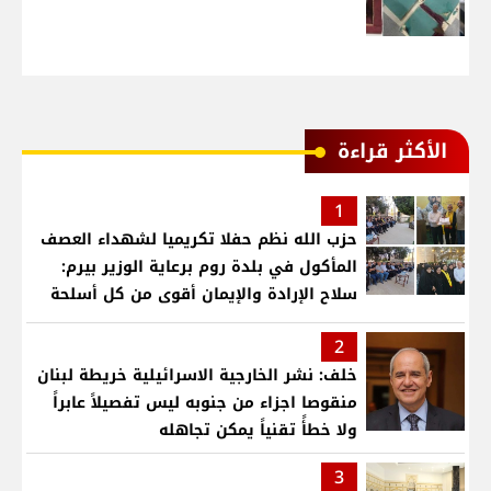
الأكثر قراءة
1
حزب الله نظم حفلا تكريميا لشهداء العصف
المأكول في بلدة روم برعاية الوزير بيرم:
سلاح الإرادة والإيمان أقوى من كل أسلحة
العالم .. ونريد الدولة التي تجمع اللبنانيين
2
خلف: نشر الخارجية الاسرائيلية خريطة لبنان
منقوصا اجزاء من جنوبه ليس تفصيلاً عابراً
ولا خطأً تقنياً يمكن تجاهله
3