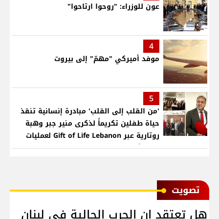
عون للوزراء: "روحوا ارتاحوا"
4
موفد أميركي "مهمّ" إلى بيروت
5
'من القلب إلى القلب' مبادرة إنسانية تنقذ
حياة طفلين تكريماً لذكرى منير جبر وهبة
روتارية عبر Gift of Life Lebanon لعمليات
قلب لأطفال في مستشفى حمود الجامعي
ﺗﺼﻮﻳﺖ
هل تعتقد ان الحرب الحالية في لبنان