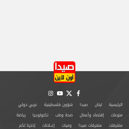
instagram
youtube
twitter
facebook
الرئيسية
لبنان
صيدا
شؤون فلسطينية
عربي دولي
منوعات
إقتصاد وأعمال
صحة وطب
تكنولوجيا
رياضة
متفرقات
متفرقات صيدا
وفيات
إعــلانات
إخترنا لكم