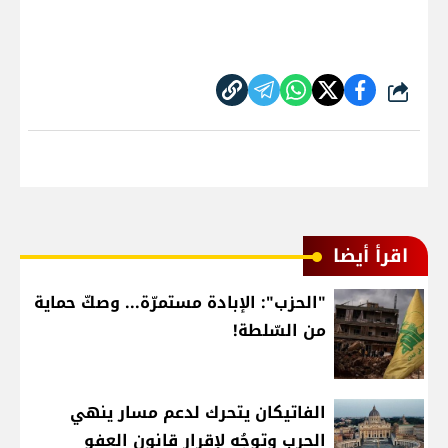
شارك
اقرأ أيضا
"الحزب": الإبادة مستمرّة... وصكّ حماية
من السّلطة!
الفاتيكان يتحرك لدعم مسار ينهي
الحرب وتوجُه لإقرار قانون العفو