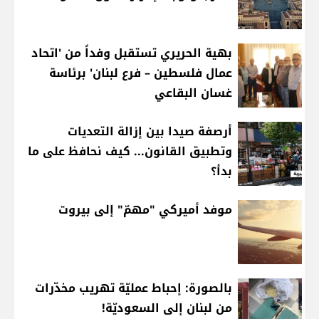
بهية الحريري تستقبل وفداً من 'اتحاد
عمال فلسطين – فرع لبنان' برئاسة
غسان البقاعي
أرصفة صيدا بين إزالة التعديات
وتطبيق القانون... كيف نحافظ على ما
بدأ؟
موفد أميركي "مهمّ" إلى بيروت
بالصورة: إحباط عمليّة تهريب مخدّرات
من لبنان إلى السعوديّة!