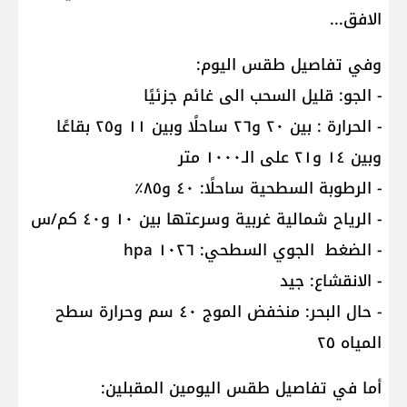
الافق...
وفي تفاصيل طقس اليوم:
- الجو: قليل السحب الى غائم جزئيًا
- الحرارة : بين ٢٠ و٢٦ ساحلًا وبين ١١ و٢٥ بقاعًا
وبين ١٤ و٢١ على الـ١٠٠٠ متر
- الرطوبة السطحية ساحلًا: ٤٠ و٨٥٪
- الرياح شمالية غربية وسرعتها بين ١٠ و٤٠ كم/س
- الضغط الجوي السطحي: ١٠٢٦ hpa
- الانقشاع: جيد
- حال البحر: منخفض الموج ٤٠ سم وحرارة سطح
المياه ٢٥
أما في تفاصيل طقس اليومين المقبلين: