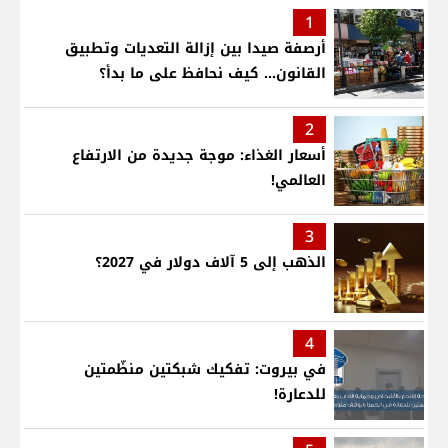
1
أرصفة صيدا بين إزالة التعديات وتطبيق
القانون... كيف نحافظ على ما بدأ؟
2
أسعار الغذاء: موجة جديدة من الارتفاع
العالمي!
3
الذهب إلى 5 آلاف دولار في 2027؟
4
في بيروت: تفكيك شبكتين منظّمتين
للدعارة!