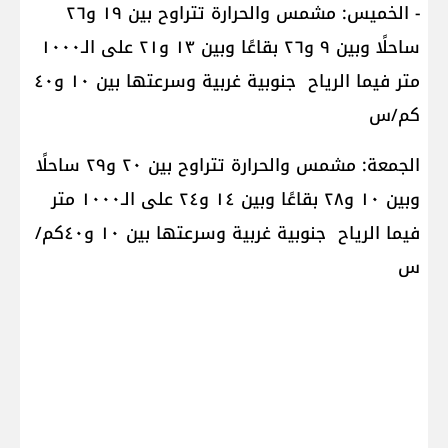
- الخميس: مشمس والحرارة تتراوح بين ١٩ و٢٦
ساحلًا وبين ٩ و٢٦ بقاعًا وبين ١٣ و٢١ على الـ١٠٠٠
متر فيما الرياح جنوبية غربية وسرعتها بين ١٠ و٤٠
كم/س
الجمعة: مشمس والحرارة تتراوح بين ٢٠ و٢٩ ساحلًا
وبين ١٠ و٢٨ بقاعًا وبين ١٤ و٢٤ على الـ١٠٠٠ متر
فيما الرياح جنوبية غربية وسرعتها بين ١٠ و٤٠كم/
س