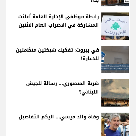
بدأ؟
رابطة موظفي الإدارة العامة أعلنت
المشاركة في الاضراب العام الاثنين
في بيروت: تفكيك شبكتين منظّمتين
للدعارة!
ضربة المنصوري... رسالة للجيش
اللبناني؟
وفاة والد ميسي... اليكم التفاصيل