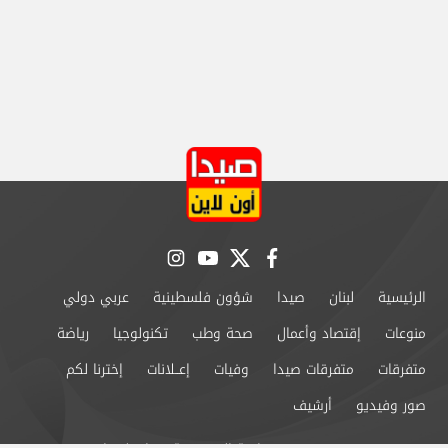
instagram
youtube
twitter
facebook
الرئيسية
لبنان
صيدا
شؤون فلسطينية
عربي دولي
منوعات
إقتصاد وأعمال
صحة وطب
تكنولوجيا
رياضة
متفرقات
متفرقات صيدا
وفيات
إعــلانات
إخترنا لكم
صور وفيديو
أرشيف