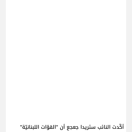
أكّدت النائب ​ستريدا جعجع​ أن "​القوّات اللبنانيّة​"