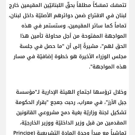
تتمسّك تمسّكاً مطلقاً بحقّ اللبنانيّين المقيمين خارج
لبنان في الاقتراع ضمن دوائرهم الأصليّة داخل لبنان،
تماماً كما سائر المقيمين، وستستمر في هذه
المواجهة المفتوحة من أجل محاولة تأمين هذا
الحق لهم"، مشيرةً إلى أن "ما حصل في جلسة
مجلس الوزراء الأخيرة هو خطوة إضافيّة في مسار
هذه المواجهة".
وخلال ترؤسها اجتماع الهيئة الإدارية لـ"مؤسسة
جبل الأرز"، في معراب، رحبت جعجع "بقرار الحكومة
تشكيل لجنة وزاريّة بغية دمج مشروعي القانونين
المقدمين من قبل وزير الداخليّة ووزير الخارجيّة،
تماشياً مع مبدأ وحدة المادة التشريعية (Principe