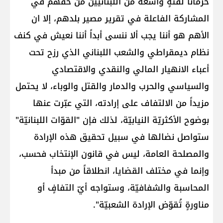
حرماناً لفئةٍ واسعة من اللبنانيّين من حقّهم في
المشاركة الفاعلة في تقرير مصير بلدهم، إلا ان
الأهم هو أننا يجب ألا ننسى أبداً أننا نعيش في كنف
نظام ديمقراطي والشعب اللبناني الذي رزح تحت
أعباء الانهيار المالي والنقدي والاقتصادي
والسياسي والحرب والدمار والقتل والوباء، لا يحتمل
مزيداً من الالتفاف على إرادته، التي عبّرت عنها
بوضوح الأكثريّة النيابيّة، لذلك فإن "القوّات اللبنانيّة"
ستواصل نضالها في سبيل تحقيق هذه الإرادة
والمصلحة العامة، ليس في قانون الإنتخاب فحسب،
وإنما في مختلف القضايا، انطلاقاً من مبدأ
المحاسبة والشفافيّة، وستواجه أيّ التفافٍ أو
مناورةٍ تُقوّض الإرادة الشعبيّة".