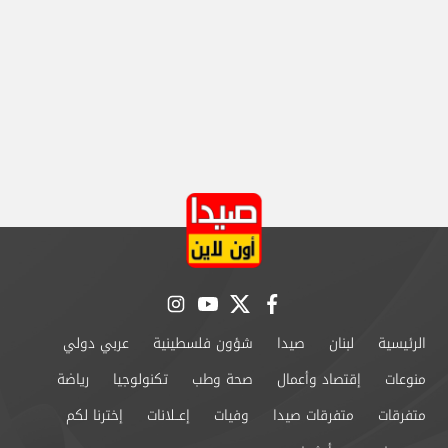
instagram
youtube
twitter
facebook
الرئيسية
لبنان
صيدا
شؤون فلسطينية
عربي دولي
منوعات
إقتصاد وأعمال
صحة وطب
تكنولوجيا
رياضة
متفرقات
متفرقات صيدا
وفيات
إعــلانات
إخترنا لكم