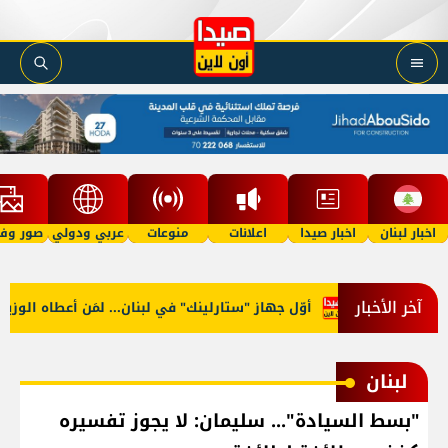
اخبار لبنان
اخبار صيدا
اعلانات
منوعات
عربي ودولي
صور وفي
آخر الأخبار
أوّل جهاز "ستارلينك" في لبنان... لمَن أعطاه الوزير؟
لبنان
"بسط السيادة"... سليمان: لا يجوز تفسيره