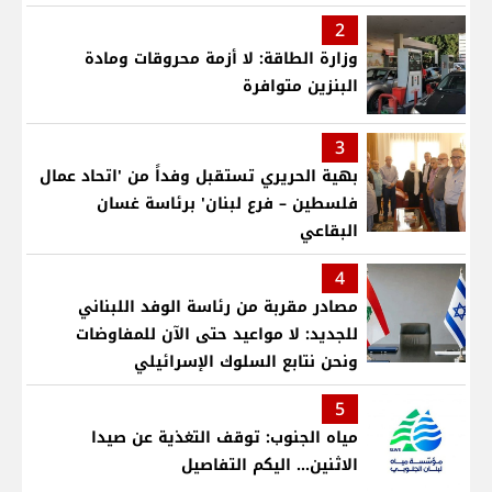
2
وزارة الطاقة: لا أزمة محروقات ومادة
البنزين متوافرة
3
بهية الحريري تستقبل وفداً من 'اتحاد عمال
فلسطين – فرع لبنان' برئاسة غسان
البقاعي
4
مصادر مقربة من رئاسة الوفد اللبناني
للجديد: لا مواعيد حتى الآن للمفاوضات
ونحن نتابع السلوك الإسرائيلي
5
مياه الجنوب: توقف التغذية عن صيدا
الاثنين... اليكم التفاصيل