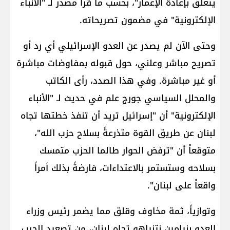
يتعلق بإعادة الإعمار"، بحسب ما قرأ مصدر لـ "الأنباء
الإلكترونية" في مضمون تصريحاته.
وحتى الآن لم يصدر عن العدو الإسرائيلي أي رد أو
تصريح مباشر وعلني، حول قبوله بمفاوضات مباشرة
أو غير مباشرة. وفي هذا الصدد، رأى الكاتب
والمحلل السياسي جورج علم في حديث لـ "الأنباء
الإلكترونية" أن "إسرائيل تريد أن تنفذ خطتها تجاه
لبنان عن طريق القوة متذرعةً بسلاح حزب الله"،
متوقعاً أن "ترفض الحوار طالما الحزب متمسك
بسلاحه وستستمر بالاعتداءات، فارضةً بذلك أمراً
واقعاً على لبنان".
وتوازياً، ثمة مخاوف وقلق مما يضمر رئيس وزراء
العدو بنيامين نتنياهو تجاه لبنان، من تصعيد الحرب