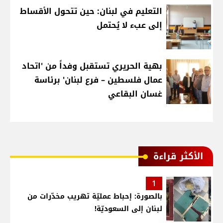
التعليم في لبنان: حين تتحول الأقساط
إلى عبء لا يُحتمل
بهية الحريري تستقبل وفداً من 'اتحاد
عمال فلسطين – فرع لبنان' برئاسة
غسان البقاعي
الأكثر قراءة
1
بالصورة: إحباط عمليّة تهريب مخدّرات من
لبنان إلى السعوديّة!