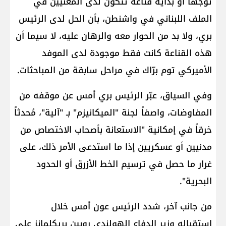
توجهاً أو بداية قناعة تتكون لدى المعنيين في
الملف اللبناني في واشنطن، بأن الحل لدى الرئيس
بري، ولا بد من الحوار معه والرهان عليه، لا سيما أن
هذه القناعة كانت فقط موجودة لدى الموفد
الأميركي توم برّاك في مراحل سابقة من المباحثات.
وفي السياق، عبّر الرئيس بري أمس عن موقفه من
المفاوضات، واصفاً لجنة "الميكانيزم" بـ "آلية"، مُحدثاً
خرقاً في إمكانية "الاستعانة بأصحاب الاختصاص من
مدنيين أو عسكريين إذا ما استدعى الأمر ذلك، على
غرار ما حصل في ترسيم الخط الأزرق أو الحدود
البحرية".
من جانب آخر، شدد الرئيس عون أمس خلال
استقباله وزير الدفاع الهولندي روبين بريكلمانز على