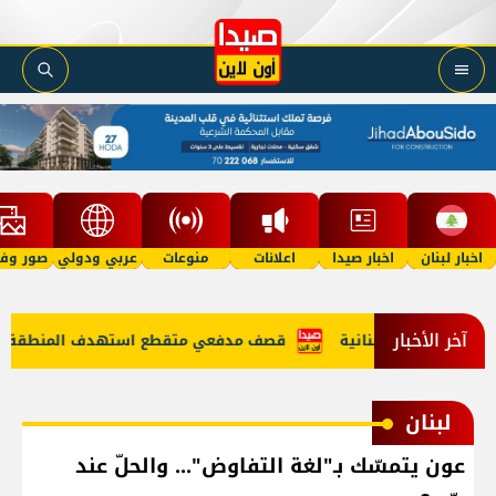
اخبار لبنان
اخبار صيدا
اعلانات
منوعات
عربي ودولي
صور وفي
آخر الأخبار
الأراضي اللبنانية
قصف مدفعي متقطع استهدف المنطقة الواقعة
لبنان
عون يتمسّك بـ"لغة التفاوض"... والحلّ عند