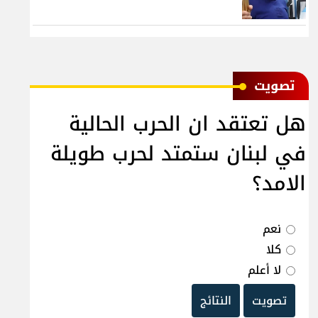
ﺗﺼﻮﻳﺖ
هل تعتقد ان الحرب الحالية
في لبنان ستمتد لحرب طويلة
الامد؟
نعم
كلا
لا أعلم
تصويت
النتائج