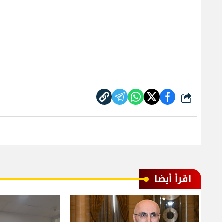
شارك
اقرأ أيضا