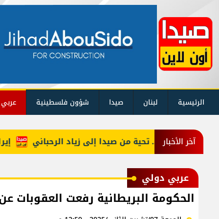
الرئيسية
لبنان
صيدا
شؤون فلسطينية
عربي 
منكون سوا»… تحية من صيدا إلى زياد الرحباني
إيران تر
آخر الأخبار
عربي دولي
الحكومة البريطانية رفعت العقوبات عن