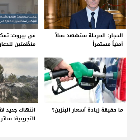
الحجار: المرحلة ستشهد عملاً
في بيروت: تفك
أمنياً مستمراً
منظّمتين للدعار
ما حقيقة زيادة أسعار البنزين؟
انتهاك جديد لا
التجريبية: ساتر