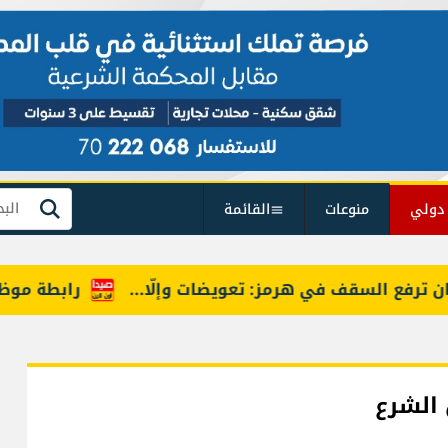
دولي
منوعات
القائمة
بحث
فع السقف في هرمز: تعويضات وإلّا...
رابطة موظفي الإ
 الشرع