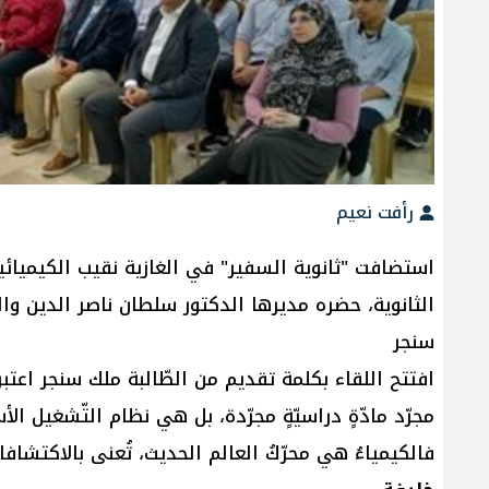
رأفت نعيم
استضافت "ثانوية السفير" في الغازية نقيب الكيميائي
الثانوية، حضره مديرها الدكتور سلطان ناصر الدين وال
سنجر
افتتح اللقاء بكلمة تقديم من الطّالبة ملك سنجر اعتبر
مجرّد مادّةٍ دراسيّةٍ مجرّدة، بل هي نظام التّشغيل الأ
فالكيمياءُ هي محرّكُ العالم الحديث، تُعنى بالاكتشاف