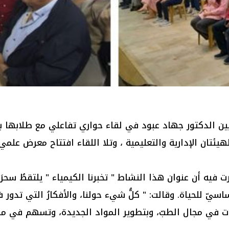
ين الدكتور جهاد عبود في لقاء حواري تفاعلي مع طلابها بعن
هيئتان الإدارية والتعليمية ، وتلا اللقاء افتتاح معرض علم
ت فيه أن عنوان هذا النشاط " تخبرنا الكيمياء " يلتقطُ سحرَ
ساسيّ للحياة. وقالت: " كلُّ شيء حولنا، والأفكارُ التي تدور ف
ات في مجال الطبّ، وبتطوير المواد الجديدة، وتسهم في مواجه