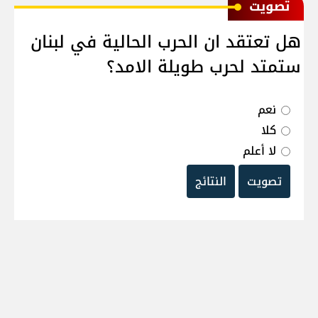
ﺗﺼﻮﻳﺖ
هل تعتقد ان الحرب الحالية في لبنان
ستمتد لحرب طويلة الامد؟
نعم
كلا
لا أعلم
تصويت
النتائج