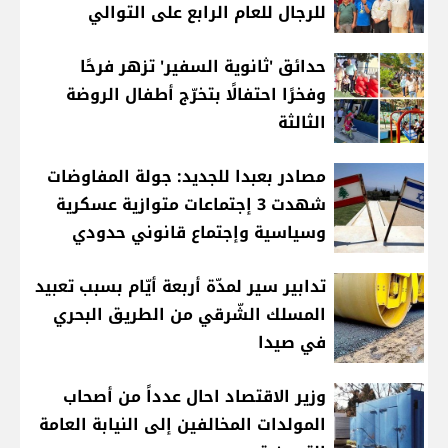
للرجال للعام الرابع على التوالي
حدائق 'ثانوية السفير' تزهر فرحًا
وفخرًا احتفالًا بتخرّج أطفال الروضة
الثالثة
مصادر بعبدا للجديد: جولة المفاوضات
شهدت 3 إجتماعات متوازية عسكرية
وسياسية وإجتماع قانوني حدودي
تدابير سير لمدّة أربعة أيّام بسبب تعبيد
المسلك الشّرقي من الطريق البحري
في صيدا
وزير الاقتصاد احال عدداً من أصحاب
المولدات المخالفين إلى النيابة العامة