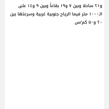
و٢١ ساحلا وبين ٧ و١٩ بقاعاً وبين ٩ و١٤ على
الـ١٠٠٠ متر فيما الرياح جنوبية غربية وسرعتها بين
٢٠ و٥٠ كم/س