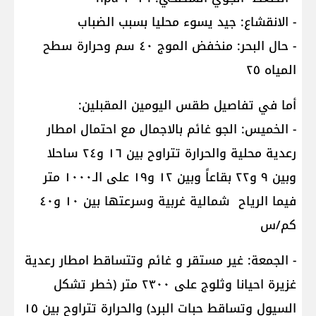
- الانقشاع: جيد يسوء محليا بسبب الضباب
- حال البحر: منخفض الموج ٤٠ سم وحرارة سطح
المياه ٢٥
أما في تفاصيل طقس اليومين المقبلين:
- الخميس: الجو غائم بالاجمال مع احتمال امطار
رعدية محلية والحرارة تتراوح بين ١٦ و٢٤ ساحلا
وبين ٩ و٢٢ بقاعاً وبين ١٢ و١٩ على الـ١٠٠٠ متر
فيما الرياح شمالية غربية وسرعتها بين ١٠ و٤٠
كم/س
- الجمعة: غير مستقر و غائم وتتساقط امطار رعدية
غزيرة احيانا وثلوج على ٢٣٠٠ متر (خطر تشكل
السيول وتساقط حبات البرد) والحرارة تتراوح بين ١٥