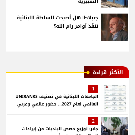
التمييزية
جنبلاط: هل أصبحت السلطة اللبنانية
تنفّذ أوامر رام الله؟
الأكثر قراءة
1
الجامعات اللبنانية في تصنيف UNIRANKS
العالمي لعام 2027... حضور عالمي وعربي
2
جابر: توزيع حصص البلديات من إيرادات