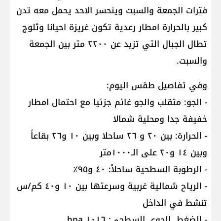
فترات الجمعة والسبت وينحسر الاحد يحمل معه تدن
كبير بالحرارة امطار رعدية تكون غريزة احيانا وثلوج
تطال الجبال التي تزيد عن ٢٢٠٠ متر بين الجمعة
والسبت.
وفي تفاصيل طقس اليوم:
- الجو: متقلب والجو غائم جزئيا مع احتمال امطار
خفيفة جدا ومحلية شمالا
- الحرارة: بين ٢٠ و ٢٦ ساحلا وبين ١٠ و٢٦ بقاعاً
وبين ١٤ و٢٠ على الـ١٠٠٠متر
- الرطوبة السطحية ساحلاً: ٤٠ و٩٥٪
- الرياح شمالية غربية وسرعتها بين ١٠ و٤٠ كم/س
تنشط في الداخل
- الضغط الجوي السطحي: ١٠١٦ hpa