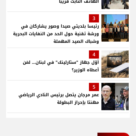
الهاتف الثابت قريباً
3
رئيسا بلديتي صيدا وصور يشاركان في
ورشة تقنية حول الحد من النفايات البحرية
وشباك الصيد المهملة
4
أوّل جهاز "ستارلينك" في لبنان... لمَن
أعطاه الوزير؟
5
عمر مرجان يتصل برئيس النادي الرياضي
مهنئا بإحراز البطولة