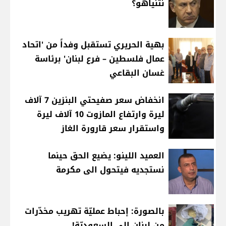
نتنياهو؟
بهية الحريري تستقبل وفداً من 'اتحاد
عمال فلسطين – فرع لبنان' برئاسة
غسان البقاعي
انخفاض سعر صفيحتي البنزين 7 آلاف
ليرة وارتفاع المازوت 10 آلاف ليرة
واستقرار سعر قارورة الغاز
العميد اللينو: يضيع الحق حينما
نستجديه فيتحول الى مكرمة
بالصورة: إحباط عمليّة تهريب مخدّرات
من لبنان إلى السعوديّة!