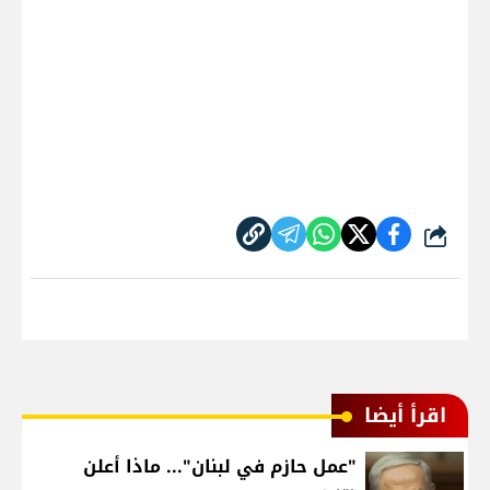
شارك
اقرأ أيضا
"عمل حازم في لبنان"... ماذا أعلن