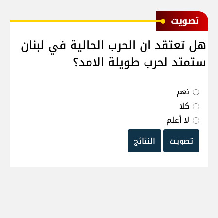
ﺗﺼﻮﻳﺖ
هل تعتقد ان الحرب الحالية في لبنان
ستمتد لحرب طويلة الامد؟
نعم
كلا
لا أعلم
تصويت
النتائج