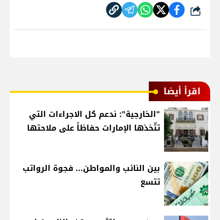
شارك
اقرأ أيضا
"الخارجية": ندعم كل الاجراءات التي
تتّخذها الإمارات حفاظاً على ملاحتها
بين النائب والمواطن... فجوة الرواتب
تتسع