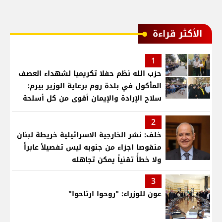
الأكثر قراءة
1
حزب الله نظم حفلا تكريميا لشهداء العصف
المأكول في بلدة روم برعاية الوزير بيرم:
سلاح الإرادة والإيمان أقوى من كل أسلحة
العالم .. ونريد الدولة التي تجمع اللبنانيين
2
خلف: نشر الخارجية الاسرائيلية خريطة لبنان
منقوصا اجزاء من جنوبه ليس تفصيلاً عابراً
ولا خطأً تقنياً يمكن تجاهله
3
عون للوزراء: "روحوا ارتاحوا"