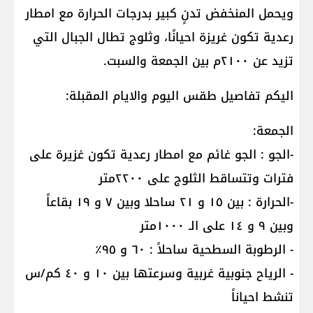
ويحمل المنخفض تدنٍ كبير بدرجات الحرارة مع امطار
رعدية تكون غريزة احيانًا، وثلوج تطال الجبال التي
تزيد عن ٢١٠٠م بين الجمعة والسبت.
اليكم تفاصيل طقس اليوم والايام المقبلة:
الجمعة:
-الجو : الجو غائم مع امطار رعدية تكون غزيرة على
فترات وتتساقط الثلوج على ٢٢٠٠متر
-الحرارة : بين ١٥ و ٢١ ساحلا وبين ٧ و ١٩ بقاعاً
وبين ٩ و ١٤ على الـ ١٠٠٠متر
- الرطوبة السطحية ساحلاً : ٦٠ و ٩٥٪
- الرياح جنوبية غربية وسرعتها بين ١٠ و ٤٠ كم/س
تنشط احياناً