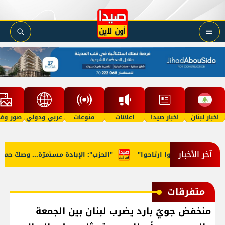
اخبار لبنان
اخبار صيدا
اعلانات
منوعات
عربي ودولي
صور وفي
آخر الأخبار
للوزراء: "روحوا ارتاحوا"
"الحزب": الإبادة مستمرّة... وصكّ حماية 
متفرقات
منخفض جويّ بارد يضرب لبنان بين الجمعة