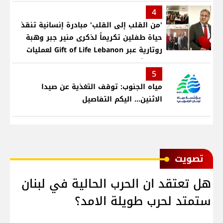
4
'من القلب إلى القلب' مبادرة إنسانية تنقذ
حياة طفلين تكريماً لذكرى منير جبر وهبة
روتارية عبر Gift of Life Lebanon لعمليات
قلب لأطفال في مستشفى حمود الجامعي
5
مياه الجنوب: توقف التغذية عن صيدا
الاثنين... اليكم التفاصيل
ﺗﺼﻮﻳﺖ
هل تعتقد ان الحرب الحالية في لبنان
ستمتد لحرب طويلة الامد؟