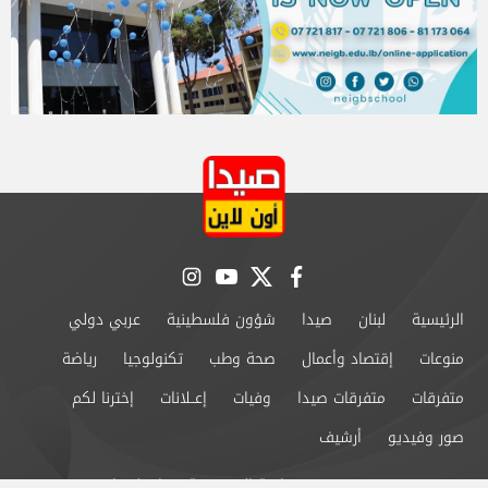
instagram
youtube
twitter
facebook
الرئيسية
لبنان
صيدا
شؤون فلسطينية
عربي دولي
منوعات
إقتصاد وأعمال
صحة وطب
تكنولوجيا
رياضة
متفرقات
متفرقات صيدا
وفيات
إعــلانات
إخترنا لكم
صور وفيديو
أرشيف
من نحن
سياسة الخصوصية
اتصل بنا