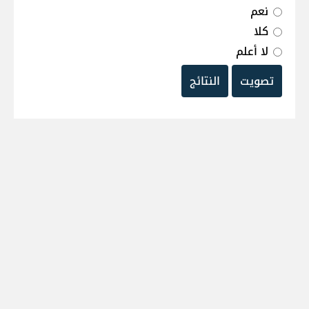
نعم
كلا
لا أعلم
تصويت
النتائج