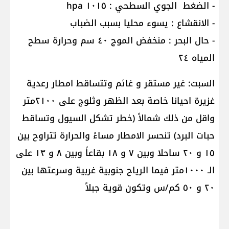
- الضغط الجوي السطحي : ١٠١٥ hpa
- الانقشاع : يسوء محليا بسبب الضباب
- حال البحر : منخفض الموج ٤٠ سم وحرارة سطح
المياه ٢٤
السبت: غير مستقر و غائم وتتساقط امطار رعدية
غزيرة احيانا خاصة بعد الظهر وثلوج على ٢١٠٠متر
واقل من ذلك شمالاً (خطر تشكل السيول وتساقط
حبات البرد) تنحسر الامطار مساءً والحرارة تتراوح بين
١٥ و ٢٠ ساحلا وبين ٧ و ١٨ بقاعاً وبين ٨ و ١٣ على
الـ ١٠٠٠متر فيما الرياح جنوبية غربية وسرعتها بين
٢٠ و ٥٠ كم/س وتكون قوية جبلاً