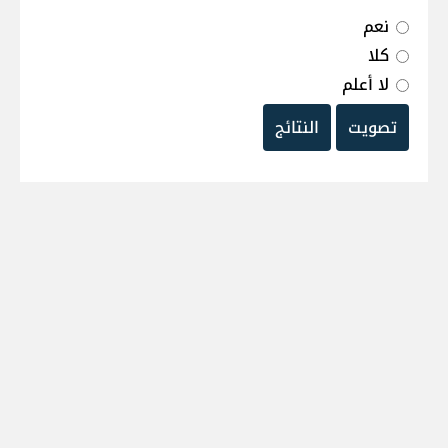
نعم
كلا
لا أعلم
تصويت
النتائج