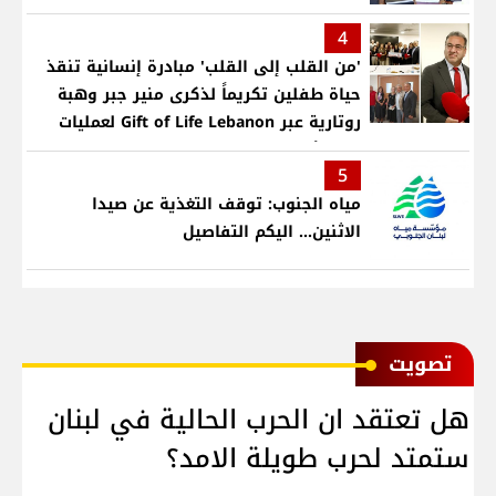
4
'من القلب إلى القلب' مبادرة إنسانية تنقذ
حياة طفلين تكريماً لذكرى منير جبر وهبة
روتارية عبر Gift of Life Lebanon لعمليات
قلب لأطفال في مستشفى حمود الجامعي
5
مياه الجنوب: توقف التغذية عن صيدا
الاثنين... اليكم التفاصيل
ﺗﺼﻮﻳﺖ
هل تعتقد ان الحرب الحالية في لبنان
ستمتد لحرب طويلة الامد؟