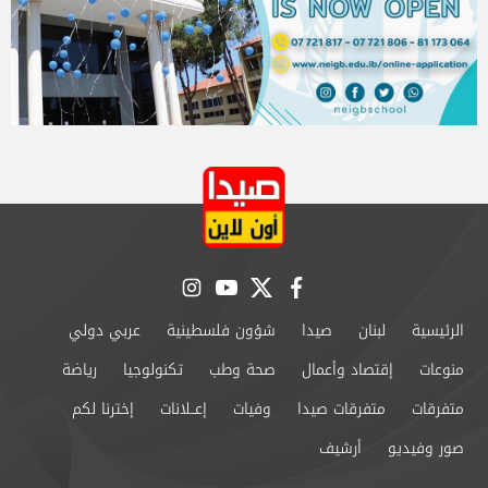
instagram
youtube
twitter
facebook
الرئيسية
لبنان
صيدا
شؤون فلسطينية
عربي دولي
منوعات
إقتصاد وأعمال
صحة وطب
تكنولوجيا
رياضة
متفرقات
متفرقات صيدا
وفيات
إعــلانات
إخترنا لكم
صور وفيديو
أرشيف