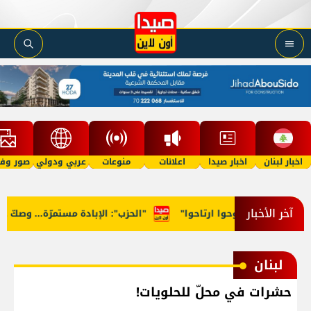
اخبار لبنان
اخبار صيدا
اعلانات
منوعات
عربي ودولي
صور وفي
آخر الأخبار
ن للوزراء: "روحوا ارتاحوا"
"الحزب": الإبادة مستمرّة... وصكّ حماي
لبنان
حشرات في محلّ للحلويات!