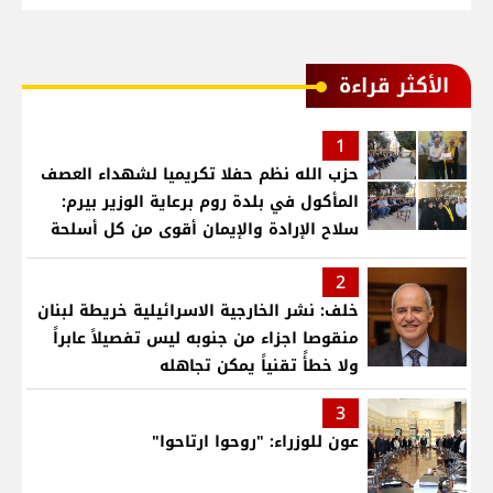
الأكثر قراءة
1
حزب الله نظم حفلا تكريميا لشهداء العصف
المأكول في بلدة روم برعاية الوزير بيرم:
سلاح الإرادة والإيمان أقوى من كل أسلحة
العالم .. ونريد الدولة التي تجمع اللبنانيين
2
خلف: نشر الخارجية الاسرائيلية خريطة لبنان
منقوصا اجزاء من جنوبه ليس تفصيلاً عابراً
ولا خطأً تقنياً يمكن تجاهله
3
عون للوزراء: "روحوا ارتاحوا"