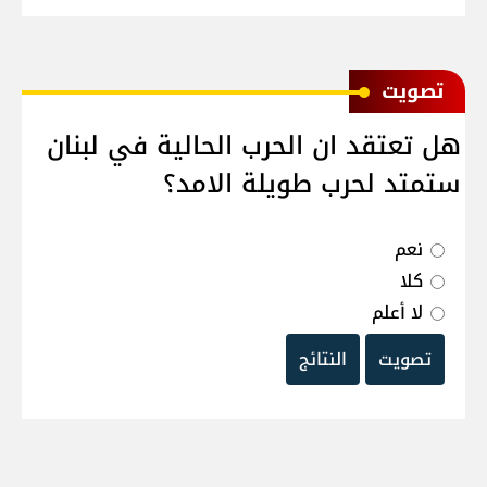
ﺗﺼﻮﻳﺖ
هل تعتقد ان الحرب الحالية في لبنان
ستمتد لحرب طويلة الامد؟
نعم
كلا
لا أعلم
تصويت
النتائج