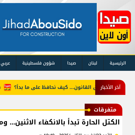
الرئيسية
لبنان
صيدا
شؤون فلسطينية
عربي 
ديات وتطبيق القانون... كيف نحافظ على ما بدأ؟
براد ب
آخر الأخبار
متفرقات
الكتل الحارة تبدأ بالانكفاء الاثنين..