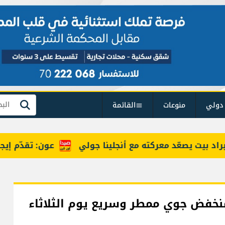
دولي
منوعات
القائمة
بحث
يت يصعّد معركته مع أنجلينا جولي
عون: تقدّم إيجابي 
. ومنخفض جوي ممطر وسريع يوم الثلاثاء