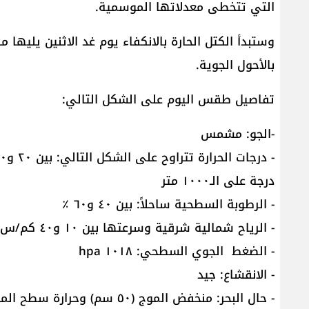
التي تتخطى معدلاتها الموسمية.
وستبدأ الكتل الحارة بالانكفاء يوم غد الاثنين يليها
بالأحول الجوية.
تفاصيل طقس اليوم على الشكل التالي:
-الجو: مشمس
درجة على الـ١٠٠٠ متر
- الرطوبة السطحية ساحلاً: بين ٤٠ و٦٠ ٪
- الرياح شمالية شرقية وسرعتها بين ١٠ و٤٠ كم/س
- الضغط الجوي السطحي: ١٠١٨ hpa
- الانقشاع: جيد
- حال البحر: منخفض الموج (٥٠ سم) وحرارة سطح المياه ٢٤ درجة.