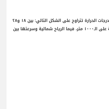
الإثنين: الطقس مستقر وغائم جزئيا بسحب مرتفعة ودرجات الحرارة تتراوح على الشكل التالي: بين ١٨ و٢٨
درجة ساحلا، بين ٩ و٢٣ درجة بقاعاً وبين ١٣ و٢١ درجة على الـ١٠٠٠ متر، فيما الرياح شمالية وسرعتها بين