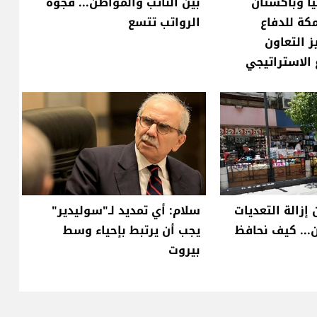
ا وباكستان
بين النائب والمواطن... فجوة
كة للدفاع
الرواتب تتسع
 التعاون
 الاستراتيجي
إزالة التعديات
سلام: أي تمديد لـ"سوليدير"
... كيف نحافظ
يجب أن يرتبط بإحياء وسط
بيروت