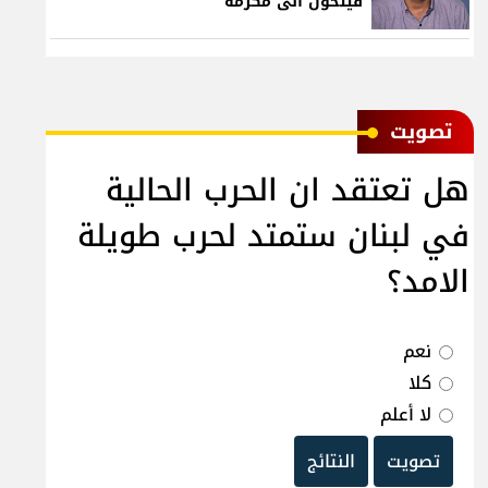
فيتحول الى مكرمة
ﺗﺼﻮﻳﺖ
هل تعتقد ان الحرب الحالية
في لبنان ستمتد لحرب طويلة
الامد؟
نعم
كلا
لا أعلم
تصويت
النتائج