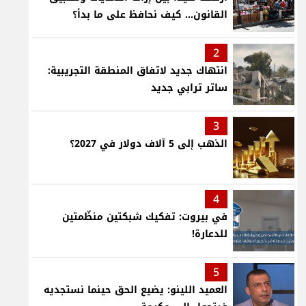
القانون... كيف نحافظ على ما بدأ؟
2
انتهاك جديد لاتفاق المنطقة التجريبية:
ساتر ترابي جديد
3
الذهب إلى 5 آلاف دولار في 2027؟
4
في بيروت: تفكيك شبكتين منظّمتين
للدعارة!
5
العميد اللينو: يضيع الحق حينما نستجديه