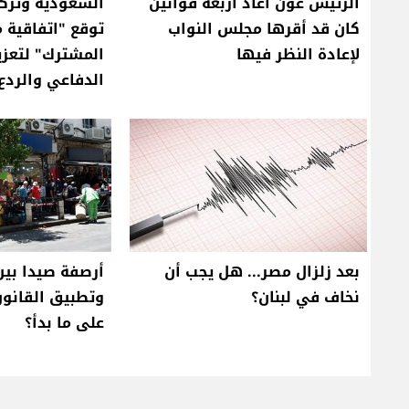
الرئيس عون أعاد أربعة قوانين
السعودية وتركي
كان قد أقرها مجلس النواب
توقع "اتفاقية م
لإعادة النظر فيها
المشترك" لتعزيز
الدفاعي والردع
بعد زلزال مصر... هل يجب أن
أرصفة صيدا بين 
نخاف في لبنان؟
وتطبيق القانون
على ما بدأ؟