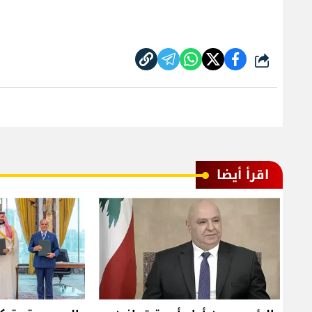
شارك
اقرأ أيضا