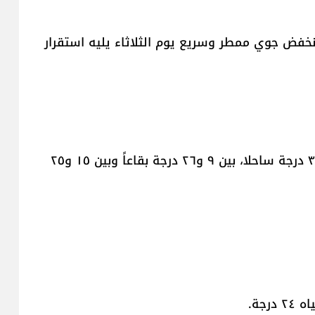
 منخفض جوي ممطر وسريع يوم الثلاثاء يليه استقرار
- درجات الحرارة تتراوح على الشكل التالي: بين ٢٠ و٣٠ درجة ساحلا، بين ٩ و٢٦ درجة بقاعاً وبين ١٥ و٢٥