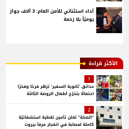
أداء استثنائي للأمن العام: 3 آلاف جواز
يوميّاً بلا زحمة
الأكثر قراءة
1
حدائق 'ثانوية السفير' تزهر فرحًا وفخرًا
احتفالًا بتخرّج أطفال الروضة الثالثة
2
"الصحّة" تعلن تأمين تغطية استشفائيّة
كاملة لمصابة في انفجار مرفأ بيروت