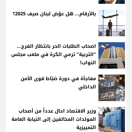
بالأرقام... هل عوّض لبنان صيف 2025؟
اصحاب الطلبات الحر بانتظار الفرج...
"التربية" ترمي الكرة في ملعب مجلس
النواب!
مفاجأة في دورة ضبّاط قوى الأمن
الداخلي
وزير الاقتصاد احال عدداً من أصحاب
المولدات المخالفين إلى النيابة العامة
التمييزية