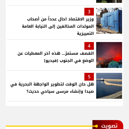
3
وزير الاقتصاد احال عدداً من أصحاب
المولدات المخالفين إلى النيابة العامة
التمييزية
4
القصف مستمرّ... هذه آخر المعطيات عن
الوضع في الجنوب (فيديو)
5
هل حان الوقت لتطوير الواجهة البحرية في
صيدا وإنشاء مرسى سياحي حديث؟
ﺗﺼﻮﻳﺖ