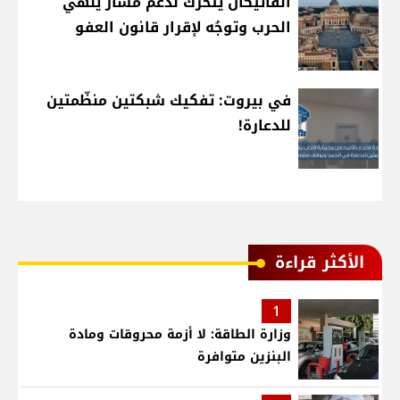
الفاتيكان يتحرك لدعم مسار ينهي
الحرب وتوجُه لإقرار قانون العفو
في بيروت: تفكيك شبكتين منظّمتين
للدعارة!
الأكثر قراءة
1
وزارة الطاقة: لا أزمة محروقات ومادة
البنزين متوافرة