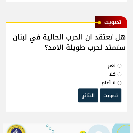
ﺗﺼﻮﻳﺖ
هل تعتقد ان الحرب الحالية في لبنان
ستمتد لحرب طويلة الامد؟
نعم
كلا
لا أعلم
تصويت
النتائج