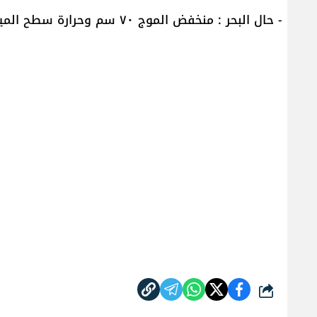
- حال البحر : منخفض الموج ٧٠ سم وحرارة سطح المياه ٢٤
شارك