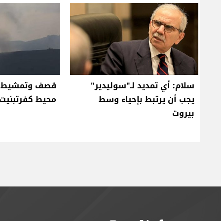
سلام: أي تمديد لـ"سوليدير"
قصف وتمشيط إ
يجب أن يرتبط بإحياء وسط
محيط كفرتبنيت 
بيروت