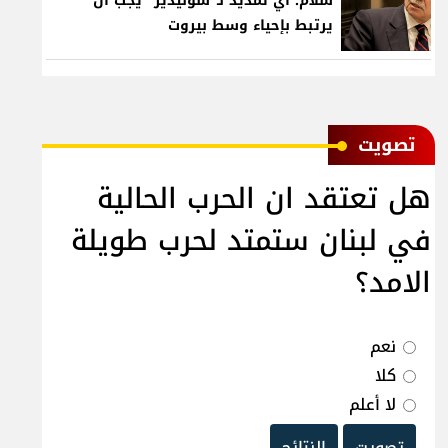
سلام: أي تمديد لـ"سوليدير" يجب أن
يرتبط بإحياء وسط بيروت
ﺗﺼﻮﻳﺖ
هل تعتقد ان الحرب الحالية
في لبنان ستمتد لحرب طويلة
الامد؟
نعم
كلا
لا أعلم
تصويت
النتائج