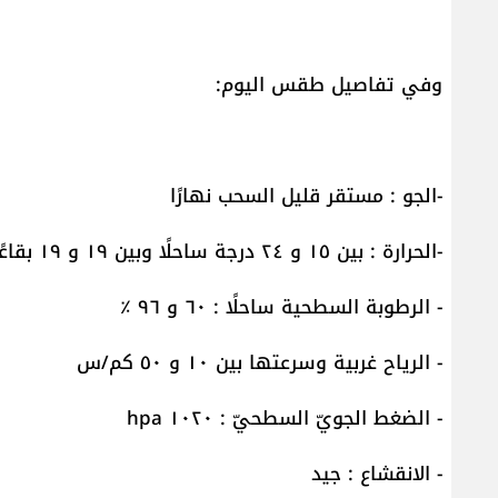
وفي تفاصيل طقس اليوم:
-الجو : مستقر قليل السحب نهارًا
-الحرارة : بين ١٥ و ٢٤ درجة ساحلًا وبين ١٩ و ١٩ بقاعًا وبين ٨ و ١٩ على الـ١٠٠٠ متر
- الرطوبة السطحية ساحلًا : ٦٠ و ٩٦ ٪
- الرياح غربية وسرعتها بين ١٠ و ٥٠ كم/س
- الضغط الجويّ السطحيّ : ١٠٢٠ hpa
- الانقشاع : جيد