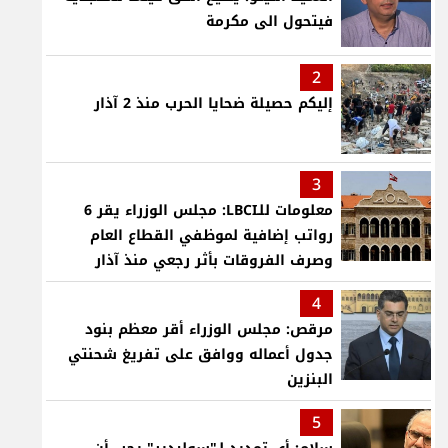
فيتحول الى مكرمة
2
إليكم حصيلة ضحايا الحرب منذ 2 آذار
3
معلومات للـLBCI: مجلس الوزراء يقر 6
رواتب إضافية لموظفي القطاع العام
وصرف الفروقات بأثر رجعي منذ آذار
4
مرقص: مجلس الوزراء أقر معظم بنود
جدول أعماله ووافق على تفريغ شحنتي
البنزين
5