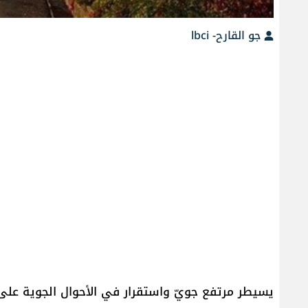
جو القارح- lbci
يسيطر مرتفع جويّ واستقرار في الأحوال الجوية على