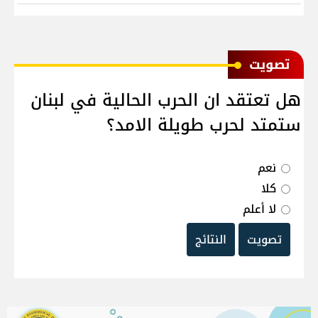
ﺗﺼﻮﻳﺖ
هل تعتقد ان الحرب الحالية في لبنان
ستمتد لحرب طويلة الامد؟
نعم
كلا
لا أعلم
تصويت
النتائج