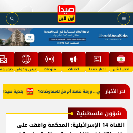
اخبار لبنان
اخبار صيدا
اعلانات
منوعات
عربي ودولي
صور وفي
آخر الأخبار
صعيد الإسرائيلي... ورقة ضغط أم فخ للمفاوضات؟
بلدية صيدا تهنئ 
شؤون فلسطينية
القناة 14 الإسرائيلية: المحكمة وافقت على