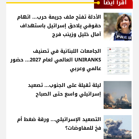
اقرأ أيضا
الأدلة تفتح ملف جريمة حرب... اتهام
حقوقي يلاحق إسرائيل باستهداف
آمال خليل وزينب فرج
الجامعات اللبنانية في تصنيف
UNIRANKS العالمي لعام 2027... حضور
عالمي وعربي
ليلة ثقيلة على الجنوب... تصعيد
إسرائيلي واسع حتى الصباح
التصعيد الإسرائيلي... ورقة ضغط أم
فخ للمفاوضات؟