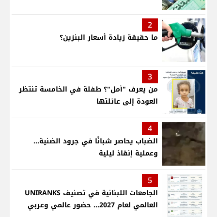
2
ما حقيقة زيادة أسعار البنزين؟
3
من يعرف "أمل"؟ طفلة في الخامسة تنتظر
العودة إلى عائلتها
4
الضباب يحاصر شبانًا في جرود الضنية...
وعملية إنقاذ ليلية
5
الجامعات اللبنانية في تصنيف UNIRANKS
العالمي لعام 2027... حضور عالمي وعربي