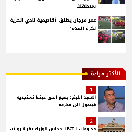
بمنطقتنا
عمر مرجان يطلق 'أكاديمية نادي الحرية
لكرة القدم'
الأكثر قراءة
1
العميد اللينو: يضيع الحق حينما نستجديه
فيتحول الى مكرمة
2
معلومات للـLBCI: مجلس الوزراء يقر 6 رواتب