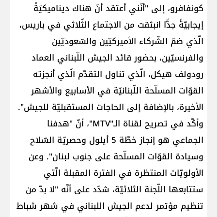
كونفافرو، إلى "أنّني أعتقد أنّ هناك ديناميكيّةً
إيجابيّةً جدًّا انبثقت من الاجتماع الثّلاثي في ​باريس​،
الّذي ضمّ الشّركاء الأميركيّين والسّعوديّين
والفرنسيّين، بحضور قائد الجيش اللّبناني العماد ​
رودولف هيكل​، الّذي تناول التقدّم الّذي أنجزته
القوّات المسلّحة اللّبنانيّة في الأسابيع والأشهر
الأخيرة، بالإضافة إلى الحاجات المستقبليّة للجيش".
وأكّد في تصريح لقناة الـ"MTV"، أنّ "هدفنا
الجماعي هو إنجاز خطّة 5 أيلول وحصريّة السّلاح
وسيادة القوّات المسلّحة على ​جنوب لبنان​". وعن
الأولويّات المنتظرة في الفترة المقبلة الّتي
ستتابعها اللّجنة الثلاثيّة، شدّد على أنّه "لا بدّ من
تنظيم مؤتمر لدعم ​الجيش اللبناني​ في شهر شباط