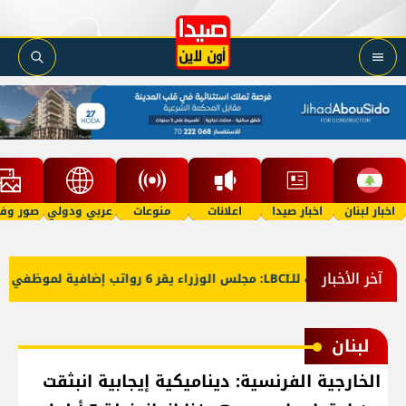
اخبار لبنان
اخبار صيدا
اعلانات
منوعات
عربي ودولي
صور وفي
آخر الأخبار
معلومات للـLBCI: مجلس الوزراء يقر 6 رواتب إضافية لموظفي القطاع العام وصرف الفروقات بأثر رجعي منذ آذار
لبنان
الخارجية الفرنسية: ديناميكية إيجابية انبثقت