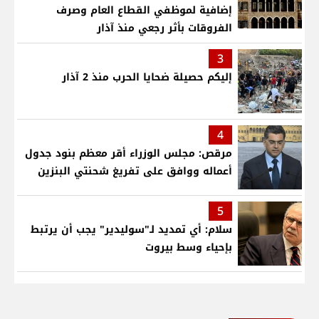
إضافية لموظفي القطاع العام وصرف
الفروقات بأثر رجعي منذ آذار
3
إليكم حصيلة ضحايا الحرب منذ 2 آذار
4
مرقص: مجلس الوزراء أقر معظم بنود جدول
أعماله ووافق على تفريغ شحنتي البنزين
5
سلام: أي تمديد لـ"سوليدير" يجب أن يرتبط
بإحياء وسط بيروت