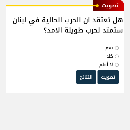
ﺗﺼﻮﻳﺖ
هل تعتقد ان الحرب الحالية في لبنان
ستمتد لحرب طويلة الامد؟
نعم
كلا
لا أعلم
تصويت
النتائج