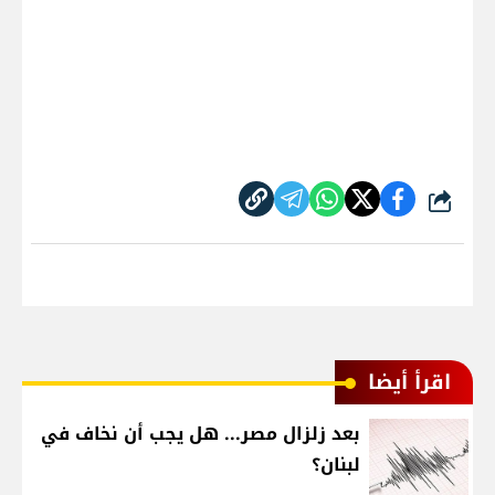
شارك
اقرأ أيضا
بعد زلزال مصر... هل يجب أن نخاف في
لبنان؟