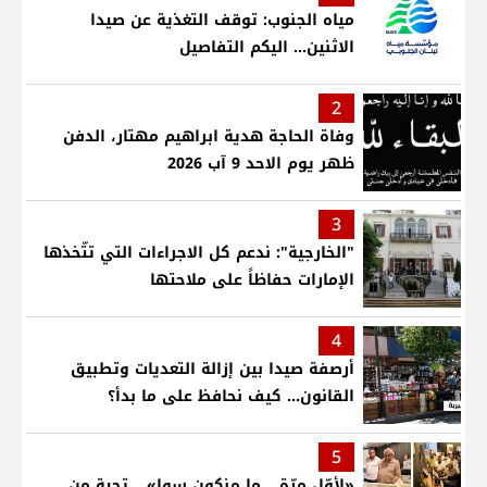
مياه الجنوب: توقف التغذية عن صيدا
الاثنين... اليكم التفاصيل
2
وفاة الحاجة هدية ابراهيم مهتار، الدفن
ظهر يوم الاحد 9 آب 2026
3
"الخارجية": ندعم كل الاجراءات التي تتّخذها
الإمارات حفاظاً على ملاحتها
4
أرصفة صيدا بين إزالة التعديات وتطبيق
القانون... كيف نحافظ على ما بدأ؟
5
«لأوّل مرّة… ما منكون سوا»… تحية من