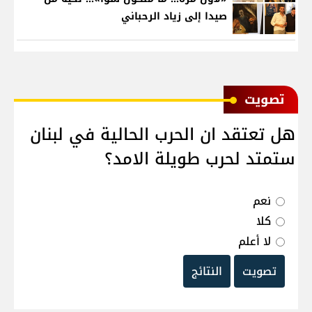
صيدا إلى زياد الرحباني
ﺗﺼﻮﻳﺖ
هل تعتقد ان الحرب الحالية في لبنان
ستمتد لحرب طويلة الامد؟
نعم
كلا
لا أعلم
تصويت
النتائج