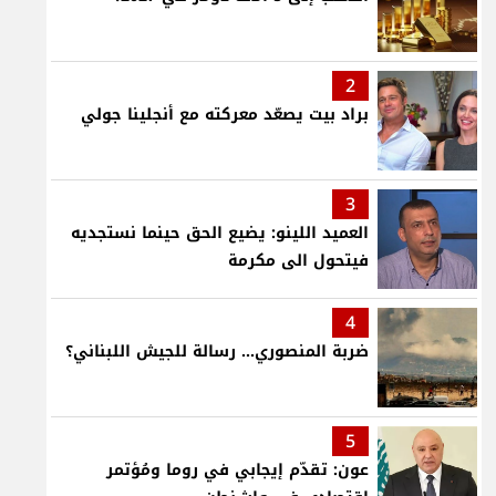
2
براد بيت يصعّد معركته مع أنجلينا جولي
3
العميد اللينو: يضيع الحق حينما نستجديه
فيتحول الى مكرمة
4
ضربة المنصوري... رسالة للجيش اللبناني؟
5
عون: تقدّم إيجابي في روما ومُؤتمر