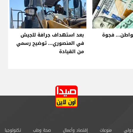
واطن... فجوة
بعد استهداف جرافة للجيش
في المنصوري... توضيح رسمي
من القيادة
دولي
منوعات
إقتصاد وأعمال
صحة وطب
تكنولوجيا