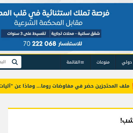
دولي
منوعات
القائمة
بحث
المحتجزين حضر في مفاوضات روما... وماذا عن "آليات التح
شب!