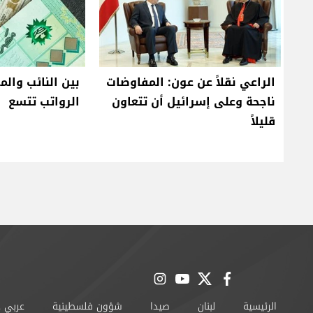
الراعي نقلاً عن عون: المفاوضات
بين النائب والم
ناجحة وعلى إسرائيل أن تتعاون
الرواتب تتسع
قليلاً
instagram
youtube
twitter
facebook
الرئيسية
لبنان
صيدا
شؤون فلسطينية
عربي 