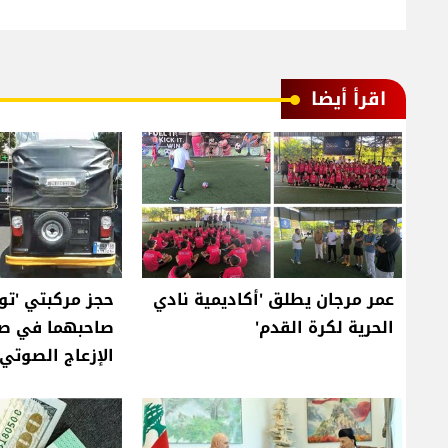
اقرأ أيضا
عمر مرجان يطلق 'أكاديمية نادي
حجز مركبتي 'تو
الحرية لكرة القدم'
صاحبهما في صي
الإزعاج الصوتي