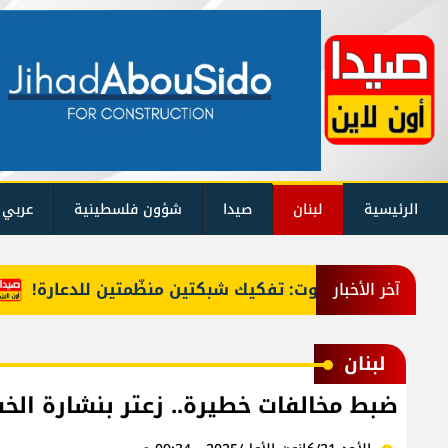
الرئيسية
لبنان
صيدا
شؤون فلسطينية
عربي 
في بيروت: تفكيك شبكتين منظّمتين للدعارة!
ملف 
آخر الأخبار
لبنان
ضبط مخالفات خطيرة.. زعتر بنشارة الخ