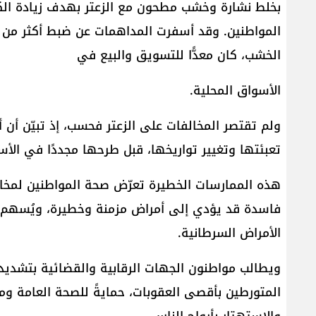
بخلط نشارة وخشب مطحون مع الزعتر بهدف زيادة ال
المواطنين. وقد أسفرت المداهمات عن ضبط أكثر من أ
الخشب، كان معدًّا للتسويق والبيع في
الأسواق المحلية.
ولم تقتصر المخالفات على الزعتر فحسب، إذ تبيّن أن أط
تعبئتها وتغيير تواريخها، قبل طرحها مجددًا في الأ
هذه الممارسات الخطيرة تعرّض صحة المواطنين لمخا
فاسدة قد يؤدي إلى أمراض مزمنة وخطيرة، ويُسهم في
الأمراض السرطانية.
ويطالب مواطنون الجهات الرقابية والقضائية بتشديد
المتورطين بأقصى العقوبات، حمايةً للصحة العامة ومن
والاستهتار بأرواح الناس