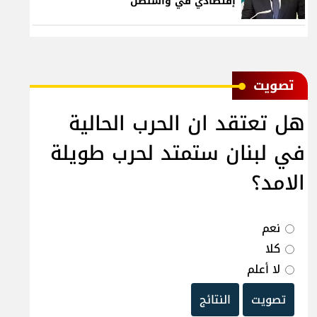
إقتصادي في واشنطن
ﺗﺼﻮﻳﺖ
هل تعتقد ان الحرب الحالية
في لبنان ستمتد لحرب طويلة
الامد؟
نعم
كلا
لا أعلم
تصويت
النتائج