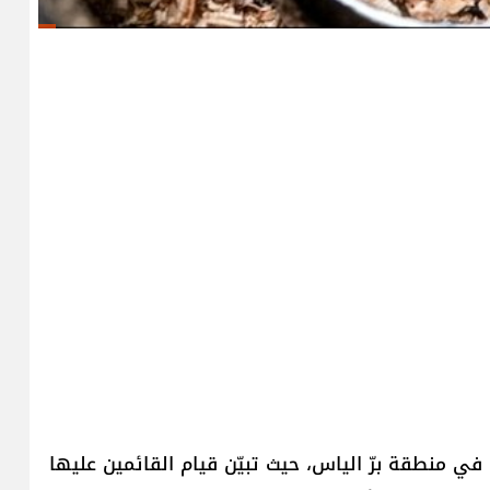
 منطقة برّ الياس، حيث تبيّن قيام القائمين عليها