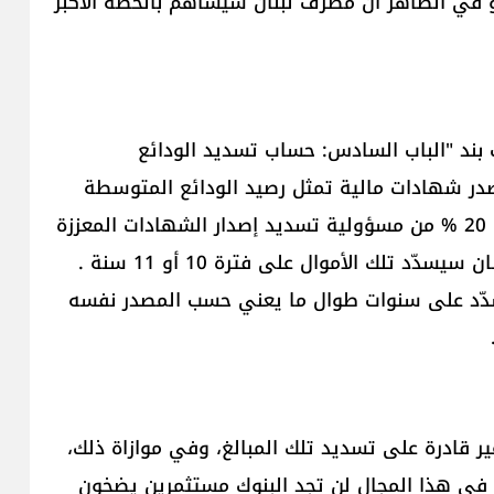
و في الظاهر أن مصرف لبنان سيساهم بالحصة الأكبر
 بند "الباب السادس: حساب تسديد الودائع
در شهادات مالية تمثل رصيد الودائع المتوسطة
والكبيرة والكبيرة جدًا على أن "تتحمّل المصارف نسبة 20 % من مسؤولية تسديد إصدار الشهادات المعززة
بأصول". ما أثار اعتراض المصارف أيضًا كون مصرف لبنان سيسدّد تلك الأموال على فترة 10 أو 11 سنة .
تسدّد على سنوات طوال ما يعني حسب المصدر نفسه
ر قادرة على تسديد تلك المبالغ، وفي موازاة ذلك،
 في هذا المجال لن تجد البنوك مستثمرين يضخون