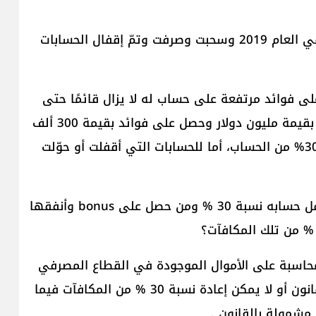
إلى ذلك لا يمكن فرض غرامات على مكافآت أعطيت في العام 2019 وسحبت وصرفت وتمّ إقفال الحسابات
 فوائد مرتفعة على حساب له لا يزال قائمًا حتى
اليوم، كأن يكون على سبيل المثال لدى مودع حساب بقيمة مليون دولار وحصل على فوائد بقيمة 300 ألف
دولار في الـعامين 2017 و 2018 عندها تحسم نسبة 30% من الحساب، أما للحسابات التي أقفلت أو حوّلت
هنا يسأل المصدر المصرفي كيف لن تقتطع ممن أقفل حسابه نسبة 30 % ومن حصل على bonus وأنفقها
محاسبة على الأموال الموجودة في القطاع المصرفي
وهنا يجب أن تعمّم على كل النقاط الموجودة في القانون أو لا يمكن إعادة نسبة 30 % من المكافآت فيما
مشمولة بالقانون .