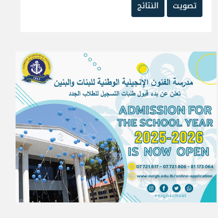
تصويت
النتائج