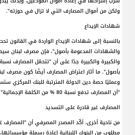
سرب إشراكها في إعادة أموال المودعين، وبذلك يبد
ولكن من أموال المصارف التي لا تزال في حوزته".
شهادات الإيداع
بالنسبة إلى شهادات الإيداع الواردة في القانون تحت
والشهادات المدعومة بأصول"، فإن مصرف لبنان سيص
وعمليًا حصة دين الدولة المترتبة للبنك المركزي س
"أن المصارف تدفع نسبة 80 % من الكلفة الإجمالية".
المصارف غير قادرة على التسديد
من ناحية أخرى، أكّد المصدر المصرفي أن "المصارف غي
مطلوب من البنوك اللبنانية إعادة رسملة مؤسساتها،