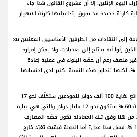
 اليوم الإثنين. إلا أن مشروع القانون هذا جاء
ة كارثة جديدة قد تفوق بتداعياتها كارثة الانهيار
ومة إلى انتقادات من الطرفين الأساسيين المعنيين به:
ين رأوا أنه يحتاج إلى تعديلات، ولا يمكن إقراره
 غير منصف رغم أن حصّة البنوك في عملية إعادة
الأموال للمودعين تبلغ ظاهريًا وفق القانون نسبة 40 %، لكنها تتجاوز هذه النسبة بكثير لدى احتسابها
ويشرح مصرفي لـ "نداء الوطن" أن "كلفة تسديد الودائع لغاية 100 ألف دولار للمودعين ستكلّف نحو 17
مليار دولار، حصّة مصرف لبنان منها إذا اعتبرناها بنسبة 60 % ستكون نحو 12 مليار دولار والتي هي عبارة
 من هنا وفق تلك المعادلة تكون حصّة المصارف
عمليًا من الـ 100 ألف دولار التي ستعاد للمودعين 100 %، فهل هذا عدل؟ أما الدولة فبقيت تغرّد خارج