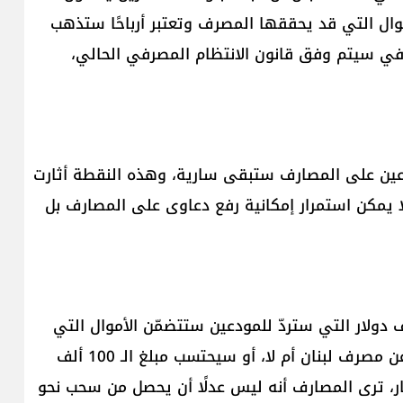
موال التي قد يحققها المصرف وتعتبر أرباحًا ستذهب
رفي سيتم وفق قانون الانتظام المصرفي الحالي،
ودعين على المصارف ستبقى سارية، وهذه النقطة أثارت
لا يمكن استمرار إمكانية رفع دعاوى على المصارف بل
 القانون لم يحدّد ما إذا كانت وديعة الـ 100 ألف دولار التي ستردّ للمودعين ستتضمّن الأموال التي
سحبت في السنوات السابقة وفق التعاميم الصادرة عن مصرف لبنان أم لا، أو سيحتسب مبلغ الـ 100 ألف
ار، ترى المصارف أنه ليس عدلًا أن يحصل من سحب نحو