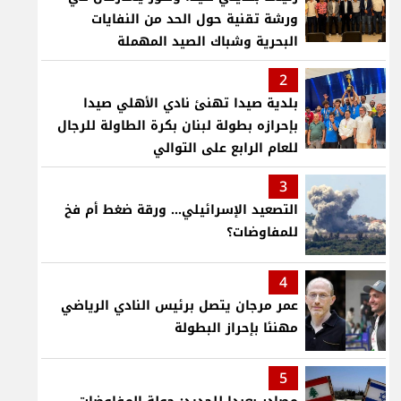
ورشة تقنية حول الحد من النفايات
البحرية وشباك الصيد المهملة
2
بلدية صيدا تهنئ نادي الأهلي صيدا
بإحرازه بطولة لبنان بكرة الطاولة للرجال
للعام الرابع على التوالي
3
التصعيد الإسرائيلي... ورقة ضغط أم فخ
للمفاوضات؟
4
عمر مرجان يتصل برئيس النادي الرياضي
مهنئا بإحراز البطولة
5