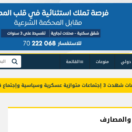
دولي
منوعات
القائمة
بحث
 قانوني حدودي
 والمصارف