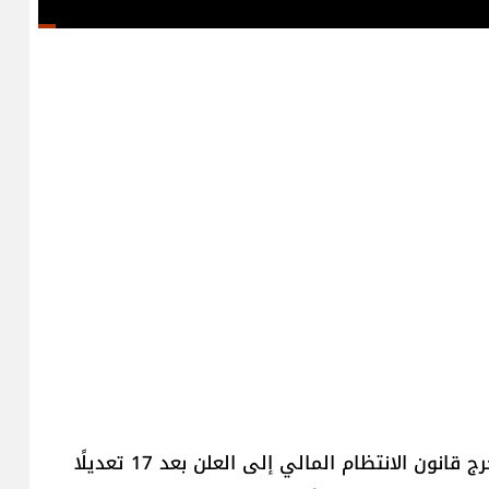
بعد ست سنوات على اندلاع الأزمة المالية في لبنان خرج قانون الانتظام المالي إلى العلن بعد 17 تعديلًا