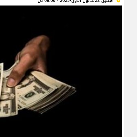
الإثنين 22/كانون الأول/2025 - 08:06 ص