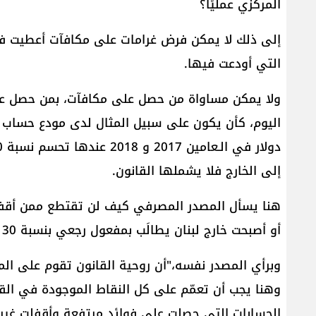
المركزي عمليًا؟
التي أودعت فيها.
ولا يمكن مساواة من حصل على مكافآت، بمن حصل على
إلى الخارج فلا يشملها القانون.
أو أصبحت خارج لبنان يطالَب بمفعول رجعي بنسبة 30 % من تلك المكافآت؟
وبرأي المصدر نفسه،"أن روحية القانون تقوم على ال
الحسابات التي حصلت على فوائد مرتفعة وأقفلت غير 