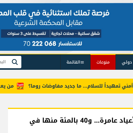
دولي
منوعات
القائمة
بحث
هيداً للسلام... ما جديد مفاوضات روما؟
من يعرف "أم
لبنان في صدارة هدر الطعام: موائد الأعياد عامرة… و40 بالمئة منها في