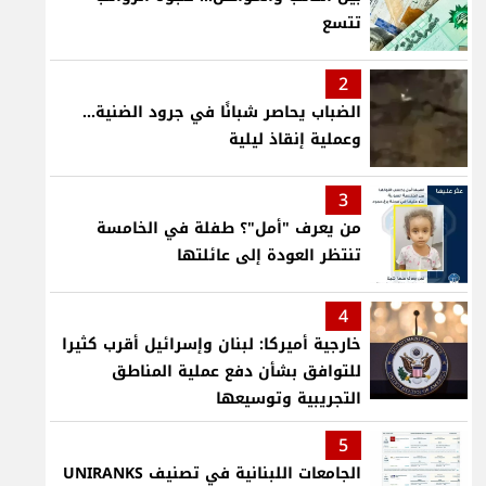
تتسع
2
الضباب يحاصر شبانًا في جرود الضنية...
وعملية إنقاذ ليلية
3
من يعرف "أمل"؟ طفلة في الخامسة
تنتظر العودة إلى عائلتها
4
خارجية أميركا: لبنان وإسرائيل أقرب كثيرا
للتوافق بشأن دفع عملية المناطق
التجريبية وتوسيعها
5
الجامعات اللبنانية في تصنيف UNIRANKS