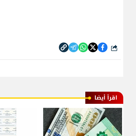
شارك
اقرأ أيضا