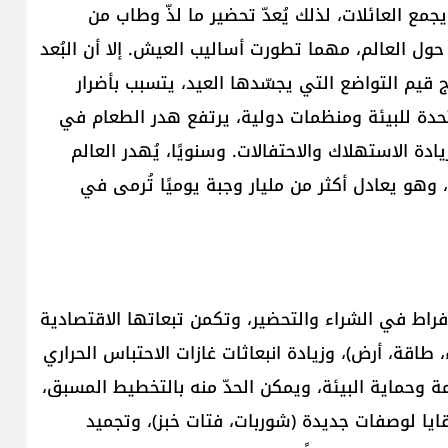
جمع العائلات، لذلك يُعدّ تحضير ما لذّ وطاب من
 حول العالم، مهما تطورت أساليب العيش. إلا أن البُعد
 قيم التواضع التي يجسّدها العيد، يتسبب بأضرار
تحدة للبيئة ومنظمات دولية، يرتفع هدر الطعام في
بالمئة إلى 30 بالمئة بسبب زيادة الاستهلاك والاحتفالات. وسنويًا، يُهدر العالم
، وهو يعادل أكثر من مليار وجبة يوميًا تُرمى في
فراط في الشراء والتحضير، وتكمن تبعاتها الاقتصادية
اقة، أرض)، وزيادة انبعاثات غازات الاحتباس الحراري
 وحماية البيئة، ويمكن الحدّ منه بالتخطيط المسبق،
قايا لوصفات جديدة (شوربات، فتات خبز)، وتجميد