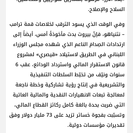
السلاح والإصلاح.
وفي الوقت الذي يسود الترقب لخلاصات قمة ترامب
– نتنياهو، فإنّ بيروت بدت مأخوذةً أمس، أيضاً إلى
ارتدادات الصِدامَ الناعم الذي شهده مجلس الوزراء
اللبناني في الطريق لاستيلاد «قيصري» لمشروع
قانون الاستقرار المالي واسترداد الودائع، عقب 6
سنوات ونيّف من تخبّط السلطات التنفيذية
والتشريعية في إنتاج رؤية تشاركية وخطة ناجعة
لمعالجة تبعات الانهيارات النقدية والمالية العاتية
التي ضربت بحدة بالغة كامل ركائز القطاع المالي،
وتسبّبت بفجوة خسائر تزيد على 73 مليار دولار وفق
تقديراتِ مؤسسات دولية.