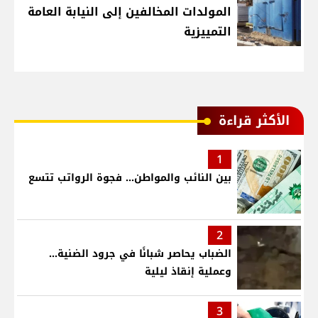
المولدات المخالفين إلى النيابة العامة
التمييزية
الأكثر قراءة
1
بين النائب والمواطن... فجوة الرواتب تتسع
2
الضباب يحاصر شبانًا في جرود الضنية...
وعملية إنقاذ ليلية
3