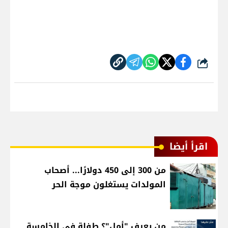
شارك
اقرأ أيضا
من 300 إلى 450 دولارًا... أصحاب
المولدات يستغلون موجة الحر
من يعرف "أمل"؟ طفلة في الخامسة