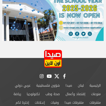
instagram
youtube
twitter
facebook
الرئيسية
لبنان
صيدا
شؤون فلسطينية
عربي دولي
منوعات
إقتصاد وأعمال
صحة وطب
تكنولوجيا
رياضة
متفرقات
متفرقات صيدا
وفيات
إعــلانات
إخترنا لكم