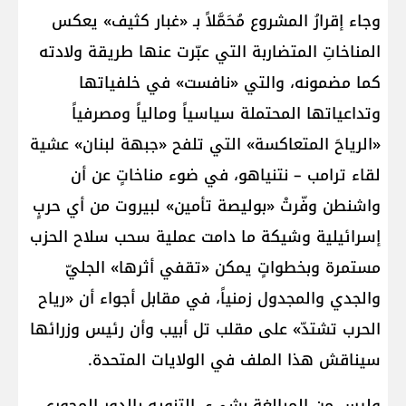
وجاء إقرارُ المشروع مُحَمَّلاً بـ «غبار كثيف» يعكس
المناخاتِ المتضاربة التي عبّرت عنها طريقة ولادته
كما مضمونه، والتي «نافست» في خلفياتها
وتداعياتها المحتملة سياسياً ومالياً ومصرفياً
«الرياحَ المتعاكسة» التي تلفح «جبهة لبنان» عشية
لقاء ترامب – نتنياهو، في ضوء مناخاتٍ عن أن
واشنطن وفّرتْ «بوليصة تأمين» لبيروت من أي حربٍ
إسرائيلية وشيكة ما دامت عملية سحب سلاح الحزب
مستمرة وبخطواتٍ يمكن «تقفي أثرها» الجليّ
والجدي والمجدول زمنياً، في مقابل أجواء أن «رياح
الحرب تشتدّ» على مقلب تل أبيب وأن رئيس وزرائها
سيناقش هذا الملف في الولايات المتحدة.
وليس من المبالغة بشيء، التنويه بالدور المحوري