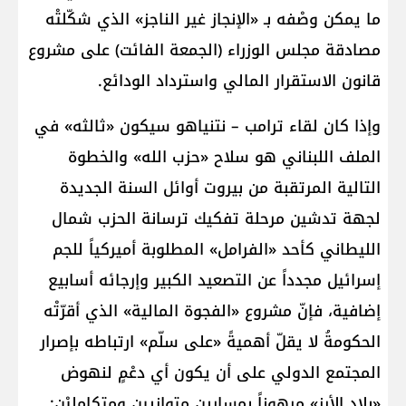
ما يمكن وصْفه بـ «الإنجاز غير الناجز» الذي شكّلتْه
مصادقة مجلس الوزراء (الجمعة الفائت) على مشروع
قانون الاستقرار المالي واسترداد الودائع.
وإذا كان لقاء ترامب – نتنياهو سيكون «ثالثه» في
الملف اللبناني هو سلاح «حزب الله» والخطوة
التالية المرتقبة من بيروت أوائل السنة الجديدة
لجهة تدشين مرحلة تفكيك ترسانة الحزب شمال
الليطاني كأحد «الفرامل» المطلوبة أميركياً للجم
إسرائيل مجدداً عن التصعيد الكبير وإرجائه أسابيع
إضافية، فإنّ مشروع «الفجوة المالية» الذي أقرّتْه
الحكومةُ لا يقلّ أهميةً «على سلّم» ارتباطه بإصرار
المجتمع الدولي على أن يكون أي دعْمٍ لنهوض
«بلاد الأرز» مرهوناً بمسارين متوازيين ومتكامليْن: