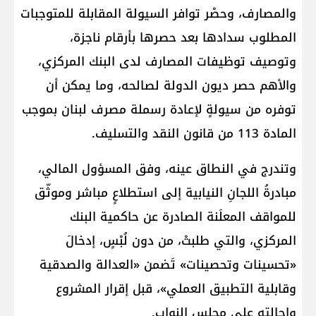
والمصارف، وحصْر توافر السيولة المقابلة للمتوجبات
المطلوب سدادها بعد حصرها بأرقام ناجزة،
وتوصيف توظيفات المصارف لدى البنك المركزي،
والأهم حصر ديون الدولة لصالحه، وما يمكن أن
توفره من سيولةٍ لإعادة رسملة مصرف لبنان بموجب
المادة 113 من قانون النقد والتسليف.
وتندرج في النطاق عينه، وفق المسؤول المالي،
مبادرةُ اللجانِ النيابية إلى استطلاعٍ مباشر وموثّق
للمواقف المعلَنة الصادرة عن حاكمية البنك
المركزي، والتي طلبتْ، من دون لُبْسٍ، إدخالَ
«تحسينات وتحصينات» تَضمن «العدالة والصدقية
وقابلية التطبيق العملي»، قبل إقرار المشروع
وإحالته على مجلس النواب.