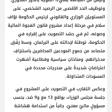
وتوظيف الحد الأقصى من الرصيد الشخصي، على
المستوييْن الوزاري والقانوني لرئيس الحكومة نوّاف
سلام في مرحلة إعداد مشروع قانون الفجوة المالية
وصوغه، ثم في حشد التصويت على إقراره في
الحكومة، توطئة لإحالته على البرلمان، وسط رَفْضٍ
متصاعد من جموع المودعين المحاصَرين باستنزافِ
مدخراتهم، ومناخاتٍ سياسية وقطاعية أشهرت
اعتراضاتٍ شديدةً على مندرجات محددة في
المسودات المتداوَلة.
وعكس التقارب في التصويت على المشروع في
جلسة مجلس الوزراء، بواقع 13 مع و9 ضد، بحسب
مسؤولٍ ماليّ معنيّ، جانباً من استدامة هشاشة