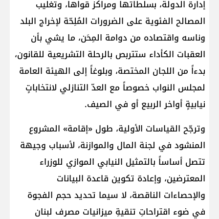
إدارة الدولة، بسلطاتها ومراكز قواها، وتغليب
المصالح الفئوية على الضرورات المُلِحّة لإخراج البلد
وناسه واقتصاده من دوامة المِحَن، ما يشي بأن
العقبات الكأداء ستتربص بالرحلة التشريعية للقانون،
بدءاً من اللجان المختصة، وبلوغاً إلى الهيئة العامة
لمجلس النواب خصوصاً مع العدّ التنازلي لانتخاباتٍ
نيابيةٍ أواخر الربيع أو في الصيف.
وترجّح القياسات الأولية، طول «إقامة» المشروع
المنشود في لجنة المال والموازنة، لأسباب وجيهة
تتصل أساساً بالتمثيل النيابي الموازي للوزراء
المعترضين، وإعادة تكوين قاعدة البيانات
والإحصاءات الناقصة، لا سيما تحديد حجم الفجوة
في ضوء اقتراحاتِ تنقيةِ ميزانيات مصرف لبنان