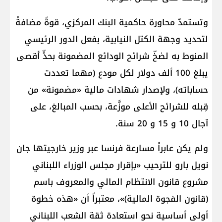
وتستمدّ محاورة حاكمية البنك المركزي، قوةً مضافةً
لتحديد وجهة الكتل النيابية، بفعل الدور الرئيسي
المنوط به لضخّ شرائح الودائع المضمونة بحدٍّ أقصى
يبلغ 100 ألف دولار لكل مودع (مهما تعددت
حساباته)، ولإصدار شهادات مالية «مضمونة» من
قِبله للشرائح الأعلى موزَّعة، بحسب المبالغ، على
آجال 10 و 15 و 20 سنة.
ولم يكن عابراً مسارعة فرنسا عبر وزير خارجيتها جان
نويل بارو للترحيب «بإقرار مجلس الوزراء اللبناني
مشروع قانون الانتظام المالي والمعروف باسم
(قانون الفجوة المالية)»، معتبراً أن «هذه خطوة
أولى أساسية نحو استعادة ثقة الشعب اللبناني