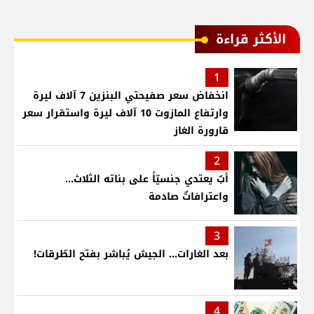
الأكثر قراءة
1
انخفاض سعر صفيحتي البنزين 7 آلاف ليرة
وارتفاع المازوت 10 آلاف ليرة واستقرار سعر
قارورة الغاز
2
أبٌ يعتدي جنسيّاً على بناته الثلاث…
واعترافاتٌ صادمة
3
بعد الغارات... الجيش يُباشر بفتح الطّرقات!
4