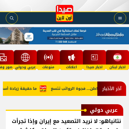
اخبار لبنان
اخبار صيدا
اعلانات
منوعات
عربي ودولي
صور وفي
آخر الأخبار
 النائب والمواطن... فجوة الرواتب تتسع
ما حقيقة زيادة أسعار الب
عربي دولي
نتانياهو: لا نريد التصعيد مع إيران وإذا تجرأت