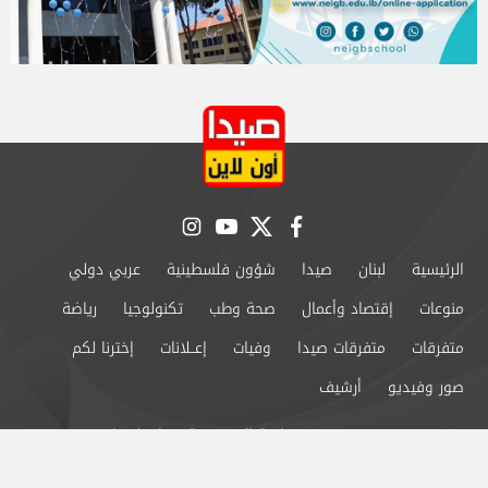
instagram
youtube
twitter
facebook
الرئيسية
لبنان
صيدا
شؤون فلسطينية
عربي دولي
منوعات
إقتصاد وأعمال
صحة وطب
تكنولوجيا
رياضة
متفرقات
متفرقات صيدا
وفيات
إعــلانات
إخترنا لكم
صور وفيديو
أرشيف
من نحن
سياسة الخصوصية
اتصل بنا
©2024 صيدا اون لاين All Rights Reserved.